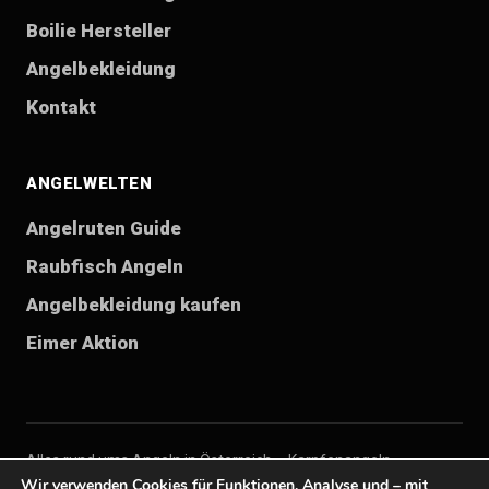
Boilie Hersteller
Angelbekleidung
Kontakt
ANGELWELTEN
Angelruten Guide
Raubfisch Angeln
Angelbekleidung kaufen
Eimer Aktion
Alles rund ums Angeln in Österreich – Karpfenangeln,
Wir verwenden Cookies für Funktionen, Analyse und – mit
Raubfischangeln, Angelzubehör, Boilies, Angelbekleidung,