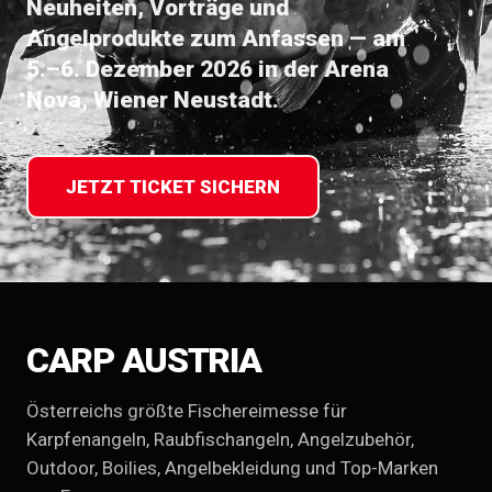
Neuheiten, Vorträge und
Angelprodukte zum Anfassen — am
5.–6. Dezember 2026 in der Arena
Nova, Wiener Neustadt.
JETZT TICKET SICHERN
CARP AUSTRIA
Österreichs größte Fischereimesse für
Karpfenangeln, Raubfischangeln, Angelzubehör,
Outdoor, Boilies, Angelbekleidung und Top-Marken