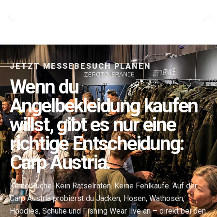
JETZT MESSEBESUCH PLANEN
Wenn du
Angelbekleidung kaufen
willst, gibt es nur eine
richtige Entscheidung:
Carp Austria.
Keine Suche. Kein Rätselraten. Keine Fehlkäufe. Auf der
Carp Austria probierst du Jacken, Hosen, Wathosen,
Hoodies, Schuhe und Fishing Wear live an – direkt bei den