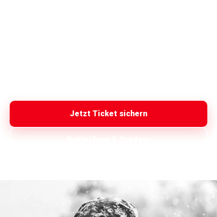
neue Kollektionen direkt vor Ort. Du vergleichst
Materialien, Größen, Schnitte und Wetterschutz live – und
findest schneller heraus, welche Bekleidung wirklich zu
deinem Angeln passt.
Wenn du Angelbekleidung kaufen willst, gibt es nur eine
richtige Entscheidung: Carp Austria.
Jetzt Ticket sichern
Bekleidung & Outdoor