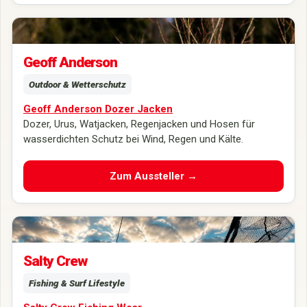
Neue Geoff Anderson Dozer & Urus 7 Angelbekleidung für
anspruchsvolle Einsätze bei jedem Wetter.
Geoff Anderson
Outdoor & Wetterschutz
Geoff Anderson Dozer Jacken
Dozer, Urus, Watjacken, Regenjacken und Hosen für
wasserdichten Schutz bei Wind, Regen und Kälte.
Zum Aussteller →
Salty Crew Fishing Wear zwischen Outdoor-Performance,
Regenbekleidung und modernem Streetstyle.
Salty Crew
Fishing & Surf Lifestyle