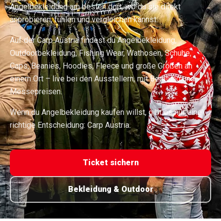
Angelbekleidung am besten dort, wo du sie direkt
anprobieren, fühlen und vergleichen kannst.
Auf der Carp Austria findest du Angelbekleidung,
Outdoorbekleidung, Fishing Wear, Wathosen, Schuhe,
Caps, Beanies, Hoodies, Fleece und große Größen an
einem Ort – live bei den Ausstellern, mit Beratung und
Messepreisen.
Wenn du Angelbekleidung kaufen willst, gibt es nur eine
richtige Entscheidung: Carp Austria.
Ticket sichern
Bekleidung & Outdoor