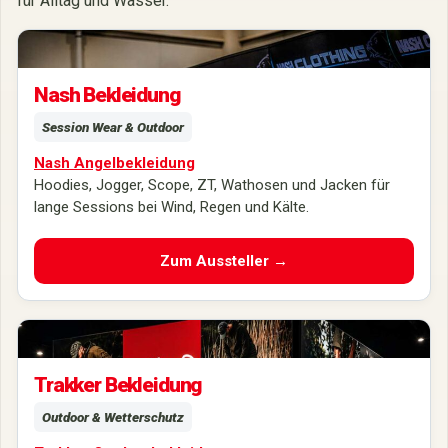
für Alltag und Wasser.
Nash Fishing Wear, Wathosen und wetterfeste Angelbekleidung live auf
der Carp Austria entdecken und direkt vergleichen.
Nash Bekleidung
Session Wear & Outdoor
Nash Angelbekleidung
Hoodies, Jogger, Scope, ZT, Wathosen und Jacken für
lange Sessions bei Wind, Regen und Kälte.
Zum Aussteller →
Outdoorbekleidung, wetterfeste Angelbekleidung und moderne Fishing
Wear von Trakker live auf der Carp Austria entdecken.
Trakker Bekleidung
Outdoor & Wetterschutz