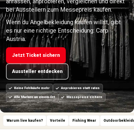
anfassen, anprobieren, vergleichen und direkt
bei Ausstellern zum Messepreis kaufen.
Wenn du Angelbekleidung kaufen willst, gibt
es nur eine richtige Entscheidung: Carp
Austria.
Jetzt Ticket sichern
Aussteller entdecken
Keine Fehlkäufe mehr
Anprobieren statt raten
Alle Marken an einem Ort
Messepreise sichern
Warum live kaufen?
Vorteile
Fishing Wear
Outdoorbekleid