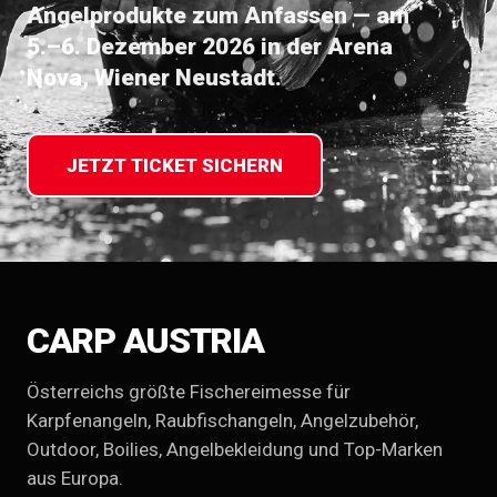
Angelprodukte zum Anfassen — am
5.–6. Dezember 2026 in der Arena
Nova, Wiener Neustadt.
JETZT TICKET SICHERN
CARP AUSTRIA
Österreichs größte Fischereimesse für
Karpfenangeln, Raubfischangeln, Angelzubehör,
Outdoor, Boilies, Angelbekleidung und Top-Marken
aus Europa.