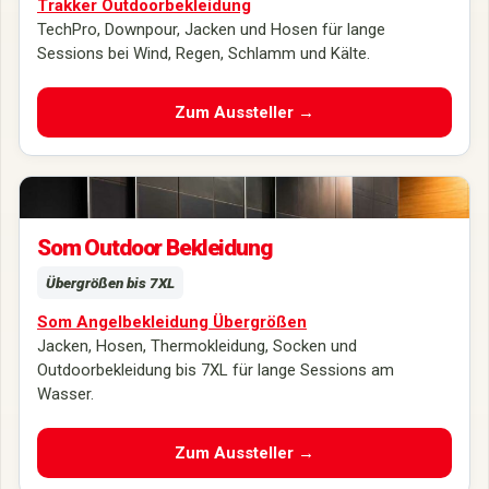
Trakker Outdoorbekleidung
TechPro, Downpour, Jacken und Hosen für lange
Sessions bei Wind, Regen, Schlamm und Kälte.
Zum Aussteller →
Outdoor-, Tarn- und Angelbekleidung von Som.si live auf der Carp
Austria entdecken.
Som Outdoor Bekleidung
Übergrößen bis 7XL
Som Angelbekleidung Übergrößen
Jacken, Hosen, Thermokleidung, Socken und
Outdoorbekleidung bis 7XL für lange Sessions am
Wasser.
Zum Aussteller →