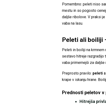
Pomembno: peleti niso samod
mestu in so pogosto cenejši.
daljše ribolove. V praksi j
vaba na lasu.
Peleti ali boilij
Peleti in boiliji na krmnem
sestavo hitreje razgradijo t
vaba primernejši za daljše 
Preprosto pravilo:
peleti s
krape v iskanju hrane. Boili
Prednosti peletov v p
Hitrejša privl