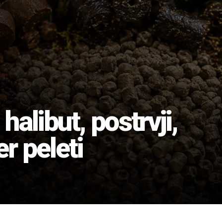
halibut, postrvji,
r peleti