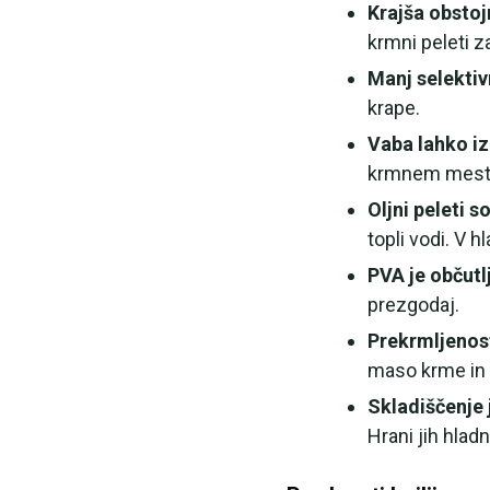
Krajša obstoj
krmni peleti z
Manj selektiv
krape.
Vaba lahko iz
krmnem mest
Oljni peleti 
topli vodi. V 
PVA je občutlj
prezgodaj.
Prekrmljenost
maso krme in k
Skladiščenje
Hrani jih hlad