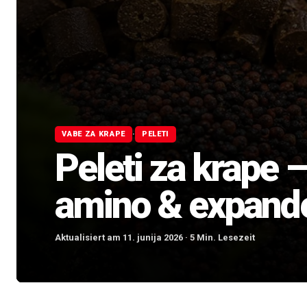
·
VABE ZA KRAPE
PELETI
Peleti za krape – 
amino & expande
Aktualisiert am 11. junija 2026 · 5 Min. Lesezeit