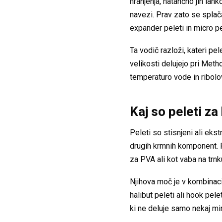
hranjenja, natančno jih lah
navezi. Prav zato se splača 
expander peleti in micro pe
Ta vodič razloži, kateri pe
velikosti delujejo pri Meth
temperaturo vode in ribolov
Kaj so peleti za
Peleti so stisnjeni ali ekstr
drugih krmnih komponent. P
za PVA ali kot vaba na trnk
Njihova moč je v kombinaciji
halibut peleti ali hook pel
ki ne deluje samo nekaj mi