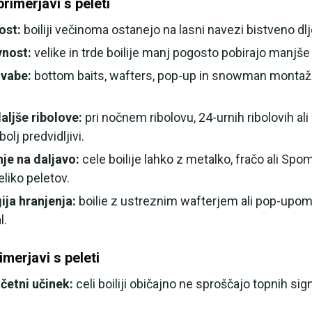
primerjavi s peleti
ost:
boiliji večinoma ostanejo na lasni navezi bistveno dlj
vnost:
velike in trde boilije manj pogosto pobirajo manjše 
 vabe:
bottom baits, wafters, pop-up in snowman montaže
aljše ribolove:
pri nočnem ribolovu, 24-urnih ribolovih ali
olj predvidljivi.
nje na daljavo:
cele boilije lahko z metalko, fračo ali Spo
eliko peletov.
ija hranjenja:
boilie z ustreznim wafterjem ali pop-upom
l.
imerjavi s peleti
četni učinek:
celi boiliji običajno ne sproščajo topnih sig