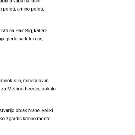
tabilna vaba na lasni
i peleti, amino peleti,
rati na Hair Rig, katere
ja glede na letni čas,
 aminokislin, mineralov in
 za Method Feeder, polnilo
tvarijo oblak hrane, veliki
lahko zgradiš krmno mesto,