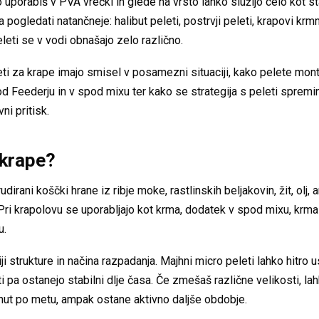
ko uporabiš v PVA vrečki in glede na vrsto lahko služijo celo kot s
pogledati natančneje: halibut peleti, postrvji peleti, krapovi krmn
leti se v vodi obnašajo zelo različno.
leti za krape imajo smisel v posamezni situaciji, kako pelete monti
od Feederju in v spod mixu ter kako se strategija s peleti spremin
ni pritisk.
 krape?
udirani koščki hrane iz ribje moke, rastlinskih beljakovin, žit, olj,
ri krapolovu se uporabljajo kot krma, dodatek v spod mixu, krma
u.
 strukture in načina razpadanja. Majhni micro peleti lahko hitro us
eti pa ostanejo stabilni dlje časa. Če zmešaš različne velikosti, 
nut po metu, ampak ostane aktivno daljše obdobje.