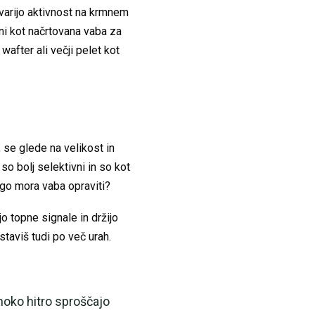
tvarijo aktivnost na krmnem
erni kot načrtovana vaba za
wafter ali večji pelet kot
, se glede na velikost in
 so bolj selektivni in so kot
logo mora vaba opraviti?
o topne signale in držijo
dstaviš tudi po več urah.
 moko hitro sproščajo