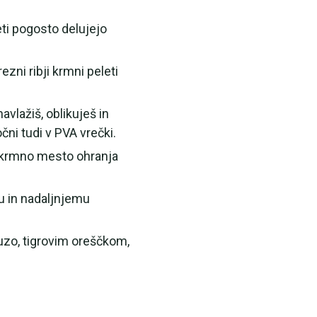
ti pogosto delujejo
ezni ribji krmni peleti
vlažiš, oblikuješ in
ni tudi v PVA vrečki.
krmno mesto ohranja
ju in nadaljnjemu
uzo, tigrovim oreščkom,