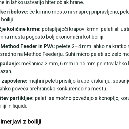
e in lahko ustvarijo hiter oblak hrane.
ke ribolove:
če krmno mesto ni vnaprej pripravljeno, pele
boiliji.
čje količine krme:
potapljajoči krapovi krmni peleti ali ustr
mna mesta pogosto bolj ekonomični kot boiliji.
a Method Feeder in PVA:
pelete 2–4 mm lahko na kratko na
sredno na Method Feederju. Suhi micro peleti so zelo moč
padanje:
mešanica 2 mm, 6 mm in 15 mm peletov lahko 
fazah.
o zaposlene:
majhni peleti prisilijo krape k iskanju, sesan
 lahko poveča prehransko konkurenco na mestu.
tev partikljev:
peleti se močno povežejo s konopljo, kor
iji in liquidi.
imerjavi z boiliji