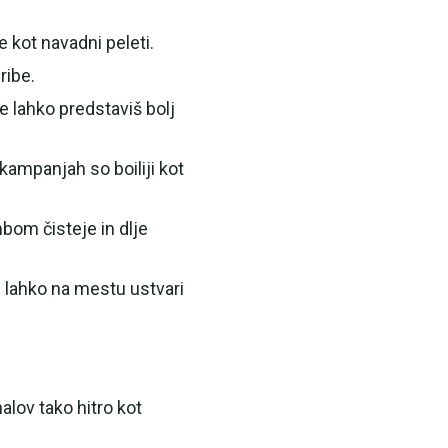
e kot navadni peleti.
ribe.
 lahko predstaviš bolj
 kampanjah so boiliji kot
mbom čisteje in dlje
 lahko na mestu ustvari
nalov tako hitro kot