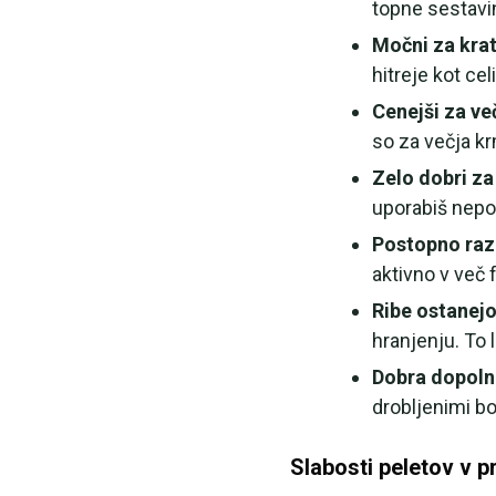
topne sestavin
Močni za krat
hitreje kot celi 
Cenejši za ve
so za večja kr
Zelo dobri z
uporabiš nepo
Postopno raz
aktivno v več 
Ribe ostanej
hranjenju. To
Dobra dopolni
drobljenimi boil
Slabosti peletov v pr