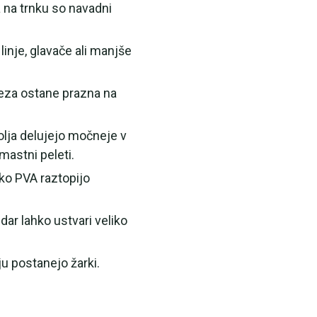
ba na trnku so navadni
 linje, glavače ali manjše
veza ostane prazna na
o olja delujejo močneje v
mastni peleti.
hko PVA raztopijo
ar lahko ustvari veliko
ju postanejo žarki.