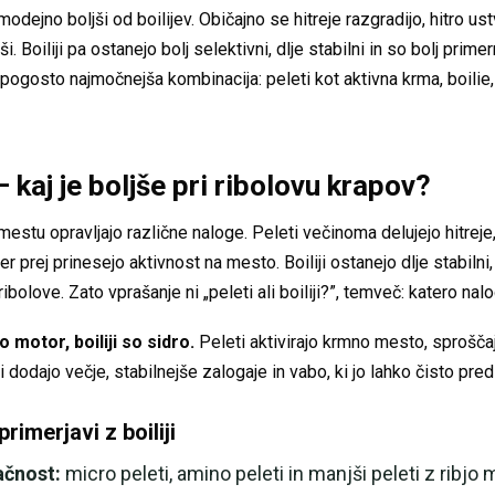
ejno boljši od boilijev. Običajno se hitreje razgradijo, hitro us
 Boiliji pa ostanejo bolj selektivni, dlje stabilni in so bolj prim
e pogosto najmočnejša kombinacija: peleti kot aktivna krma, boilie, 
i – kaj je boljše pri ribolovu krapov?
 mestu opravljajo različne naloge. Peleti večinoma delujejo hitreje
er prej prinesejo aktivnost na mesto. Boiliji ostanejo dlje stabilni,
ribolove. Zato vprašanje ni „peleti ali boiliji?”, temveč: katero na
o motor, boiliji so sidro.
Peleti aktivirajo krmno mesto, sproščaj
ji dodajo večje, stabilnejše zalogaje in vabo, ki jo lahko čisto pre
rimerjavi z boiliji
ačnost:
micro peleti, amino peleti in manjši peleti z ribjo