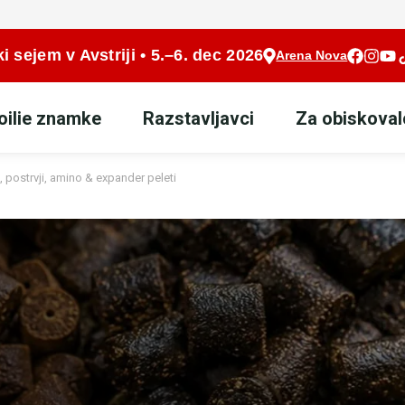
i sejem v Avstriji • 5.–6. dec 2026
Arena Nova
oilie znamke
Razstavljavci
Za obiskoval
t, postrvji, amino & expander peleti