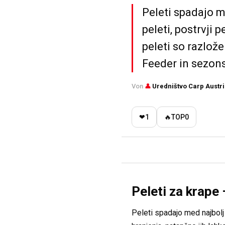
Peleti spadajo m
peleti, postrvji 
peleti so razlož
Feeder in sezons
Von
👤
Uredništvo Carp Austr
❤
1
🔥
TOP
0
Peleti za krape 
Peleti spadajo med najbolj 