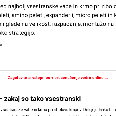
ed najbolj vsestranske vabe in krmo pri ribol
peleti, amino peleti, expanderji, micro peleti in
eni glede na velikost, razpadanje, montažo na
ko strategijo.
ia
Zagotovite si vstopnico + presenečenje vedro online →
– zakaj so tako vsestranski
vsestranske vabe in krmo pri ribolovu krapov. Delujejo lahko hitro