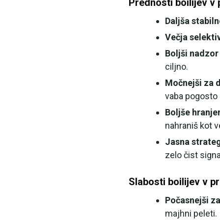
Prednosti boilijev v 
Daljša stabiln
Večja selekti
Boljši nadzor
ciljno.
Močnejši za d
vaba pogosto b
Boljše hranje
nahraniš kot v
Jasna strateg
zelo čist signa
Slabosti boilijev v pr
Počasnejši za
majhni peleti.