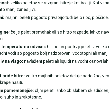
nost:
veliko peletov se razgradi hitreje kot boiliji. Kot va
ato manj zanesljivi.
ni:
majhni peleti pogosto privabijo tudi belo ribo, ploščiče,
gine:
če je pelet premehak ali se hitro razpade, lahko na
u.
so temperaturno odvisni:
halibut in postrvji peleti z velik
hladni vodi so pogosto bolj nadzorovani vodotopni ali manj 
iv na vlago:
navlaženi peleti ali liquidi na vodni osnovi la
 pride hitro:
veliko majhnih peletov deluje nedolžno, vend
rape nasiti.
 je pomembnejše:
oljni peleti lahko ob slabem skladiščen
no, suho in zrakotesno.