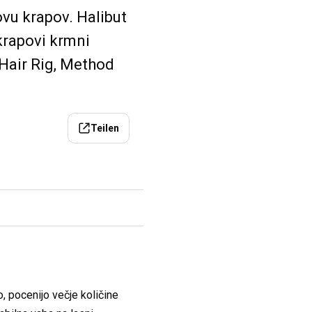
ovu krapov. Halibut
 krapovi krmni
 Hair Rig, Method
Teilen
, pocenijo večje količine