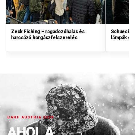
Zeck Fishing – ragadozóhalas és
Schuecker
harcsázó horgászfelszerelés
lámpák és
CARP AUSTRIA 2026
AHOL A