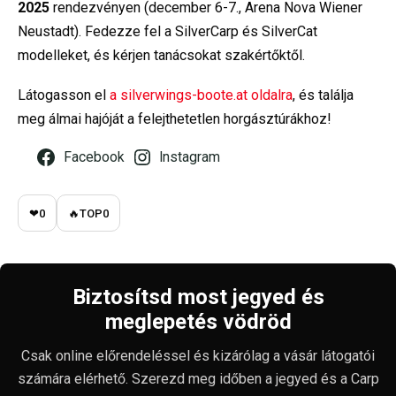
2025
rendezvényen (december 6-7., Arena Nova Wiener
Neustadt). Fedezze fel a SilverCarp és SilverCat
modelleket, és kérjen tanácsokat szakértőktől.
Látogasson el
a silverwings-boote.at oldalra
, és találja
meg álmai hajóját a felejthetetlen horgásztúrákhoz!
Facebook
Instagram
❤
0
🔥
TOP
0
Biztosítsd most jegyed és
meglepetés vödröd
Csak online előrendeléssel és kizárólag a vásár látogatói
számára elérhető. Szerezd meg időben a jegyed és a Carp