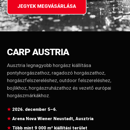
JEGYEK MEGVÁSÁRLÁSA
CARP AUSTRIA
Ausztria legnagyobb horgász kiállítása
pontyhorgászathoz, ragadozó horgászathoz,
horgászfelszereléshez, outdoor felszereléshez,
bojlikhoz, horgászruházathoz és vezető európai
horgászmárkákhoz.
2026. december 5–6.
Arena Nova Wiener Neustadt, Ausztria
Több mint 9 000 m² kiállítási terület