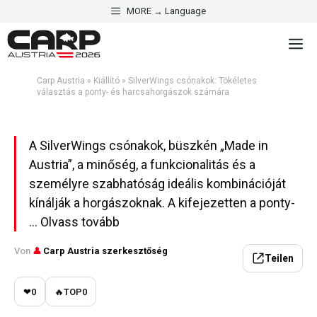
·
KIÁLLÍTÓ
CSÓNAKOK ÉS TECHNOLÓGIA
Kilépés
MORE → Language
SilverWings csónakok:
a
M
tartalomba
Tökéletes választás a ponty-
és harcsahorgászok számára
Carp Austria
»
Kiállító
»
SilverWings csónakok: Tökéletes
választás a ponty- és harcsahorgászok számára
Aktualisiert am 3. május 2026 · 5 Min. Lesezeit
A SilverWings csónakok, büszkén „Made in
Austria”, a minőség, a funkcionalitás és a
személyre szabhatóság ideális kombinációját
kínálják a horgászoknak. A kifejezetten a ponty-
... Olvass tovább
Von
👤
Carp Austria szerkesztőség
Teilen
❤
0
🔥
TOP
0