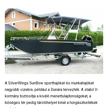
A SilverWings SunBow sporthajókat és munkahajókat
nagyobb vizekre, például a Dunára tervezték. A stabil V-
kormány biztosítja a kiváló menettulajdonságokat, a
bőséges tér pedig tárolóhelyet kínál a horgászkellékek