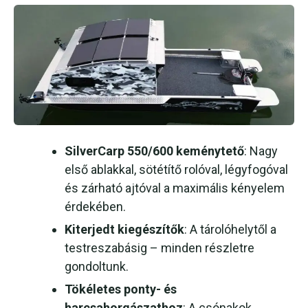
SilverCarp 550/600 keménytető
: Nagy
első ablakkal, sötétítő rolóval, légyfogóval
és zárható ajtóval a maximális kényelem
érdekében.
Kiterjedt kiegészítők
: A tárolóhelytől a
testreszabásig – minden részletre
gondoltunk.
Tökéletes ponty- és
harcsahorgászathoz
: A csónakok