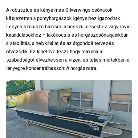
A robusztus és kényelmes Silverwings csónakok
kifejezetten a pontyhorgászok igényeihez igazodnak.
Legyen szó úszó bázisról a hosszú ülésekhez vagy rövid
kirándulásokhoz – lakókocsis és horgászcsónakjainkban
a stabilitás, a helykínálat és az átgondolt tervezés
ötvöződik. Ez lehetővé teszi, hogy maximális
szabadságot élvezhessen a vízen, és teljes mértékben a
lényegre koncentrálhasson: A horgászatra.