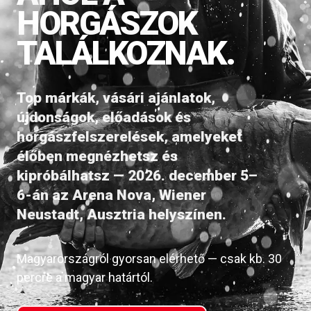
HORGÁSZOK
TALÁLKOZNAK.
Top márkák, vásári ajánlatok,
újdonságok, előadások és
horgászfelszerelések, amelyeket
élőben megnézhetsz és
kipróbálhatsz — 2026. december 5–
6-án az Arena Nova, Wiener
Neustadt, Ausztria helyszínen.
Magyarországról gyorsan elérhető — csak kb. 30
percre a magyar határtól.