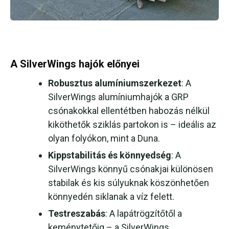
A SilverWings hajók előnyei
Robusztus alumíniumszerkezet
: A
SilverWings alumíniumhajók a GRP
csónakokkal ellentétben habozás nélkül
kiköthetők sziklás partokon is – ideális az
olyan folyókon, mint a Duna.
Kippstabilitás és könnyedség
: A
SilverWings könnyű csónakjai különösen
stabilak és kis súlyuknak köszönhetően
könnyedén siklanak a víz felett.
Testreszabás
: A lapátrögzítőtől a
keménytetőig – a SilverWings