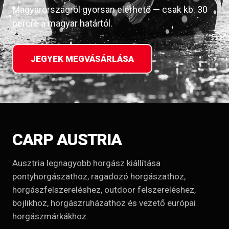
Magyarországról gyorsan elérhető — csak kb. 30
percre a magyar határtól.
JEGYEK MEGVÁSÁRLÁSA
CARP AUSTRIA
Ausztria legnagyobb horgász kiállítása
pontyhorgászathoz, ragadozó horgászathoz,
horgászfelszereléshez, outdoor felszereléshez,
bojlikhoz, horgászruházathoz és vezető európai
horgászmárkákhoz.