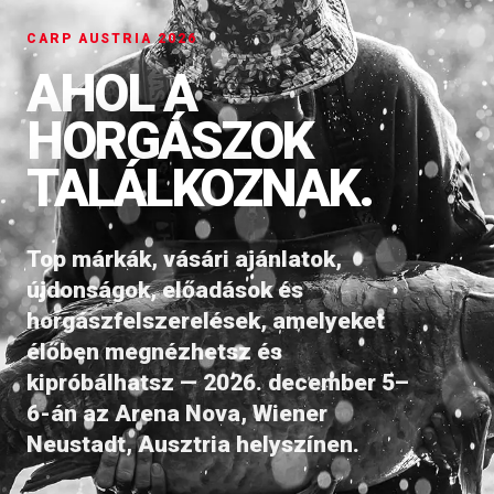
CARP AUSTRIA 2026
AHOL A
HORGÁSZOK
TALÁLKOZNAK.
Top márkák, vásári ajánlatok,
újdonságok, előadások és
horgászfelszerelések, amelyeket
élőben megnézhetsz és
kipróbálhatsz — 2026. december 5–
6-án az Arena Nova, Wiener
Neustadt, Ausztria helyszínen.