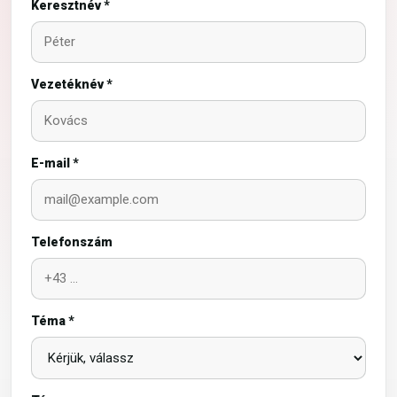
Keresztnév *
Vezetéknév *
E-mail *
Telefonszám
Téma *