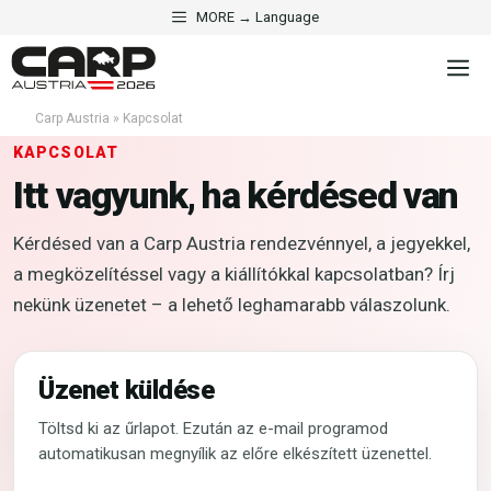
Kilépés
MORE → Language
a
M
tartalomba
Carp Austria
»
Kapcsolat
KAPCSOLAT
Itt vagyunk, ha kérdésed van
Kérdésed van a Carp Austria rendezvénnyel, a jegyekkel,
a megközelítéssel vagy a kiállítókkal kapcsolatban? Írj
nekünk üzenetet – a lehető leghamarabb válaszolunk.
Üzenet küldése
Töltsd ki az űrlapot. Ezután az e-mail programod
automatikusan megnyílik az előre elkészített üzenettel.