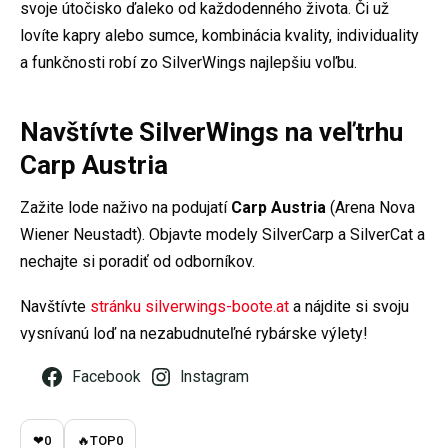
svoje útočisko ďaleko od každodenného života. Či už
lovíte kapry alebo sumce, kombinácia kvality, individuality
a funkčnosti robí zo SilverWings najlepšiu voľbu.
Navštívte SilverWings na veľtrhu
Carp Austria
Zažite lode naživo na podujatí
Carp Austria
(Arena Nova
Wiener Neustadt). Objavte modely SilverCarp a SilverCat a
nechajte si poradiť od odborníkov.
Navštívte
stránku silverwings-boote.at
a nájdite si svoju
vysnívanú loď na nezabudnuteľné rybárske výlety!
Facebook
Instagram
❤
0
🔥
TOP
0