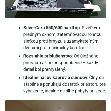
SilverCarp 550/600 hardtop
: S veľkým
predným oknom, zatemňovacou roletou,
sieťkou proti hmyzu a uzamykateľnými
dverami pre maximálny komfort.
Rozsiahle príslušenstvo
: Od úložného
priestoru až po prispôsobenie – každý
detail bol premyslený.
Ideálne na lov kaprov a sumcov
: Člny sú
stabilné a ponúkajú dostatok priestoru pre
vybavenie, ideálne na dlhé pobyty pri vode.