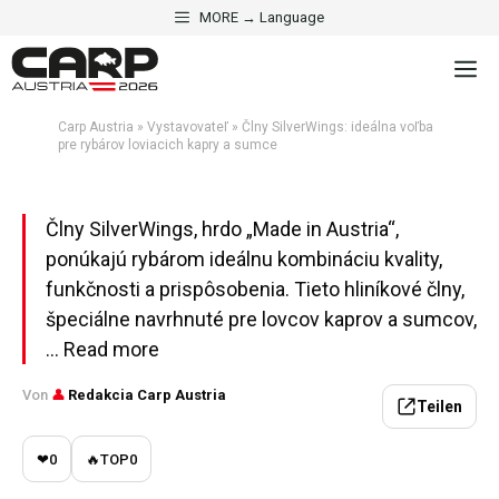
·
VYSTAVOVATEĽ
ČLNY A TECHNOLÓGIA
Preskočiť
MORE → Language
Člny SilverWings: ideálna
na
M
obsah
voľba pre rybárov loviacich
kapry a sumce
Carp Austria
»
Vystavovateľ
»
Člny SilverWings: ideálna voľba
pre rybárov loviacich kapry a sumce
Aktualisiert am 2. mája 2026 · 5 Min. Lesezeit
Člny SilverWings, hrdo „Made in Austria“,
ponúkajú rybárom ideálnu kombináciu kvality,
funkčnosti a prispôsobenia. Tieto hliníkové člny,
špeciálne navrhnuté pre lovcov kaprov a sumcov,
... Read more
Von
👤
Redakcia Carp Austria
Teilen
❤
0
🔥
TOP
0