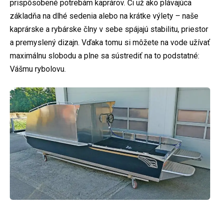
prispôsobené potrebám kaprárov. Či už ako plávajúca
základňa na dlhé sedenia alebo na krátke výlety – naše
kaprárske a rybárske člny v sebe spájajú stabilitu, priestor
a premyslený dizajn. Vďaka tomu si môžete na vode užívať
maximálnu slobodu a plne sa sústrediť na to podstatné:
Vášmu rybolovu.