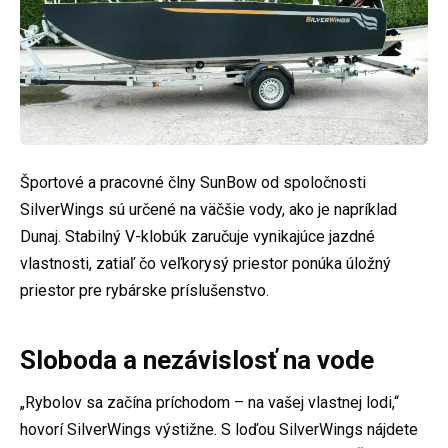
Športové a pracovné člny SunBow od spoločnosti
SilverWings sú určené na väčšie vody, ako je napríklad
Dunaj. Stabilný V-klobúk zaručuje vynikajúce jazdné
vlastnosti, zatiaľ čo veľkorysý priestor ponúka úložný
priestor pre rybárske príslušenstvo.
Sloboda a nezávislosť na vode
„Rybolov sa začína príchodom – na vašej vlastnej lodi,“
hovorí SilverWings výstižne. S loďou SilverWings nájdete