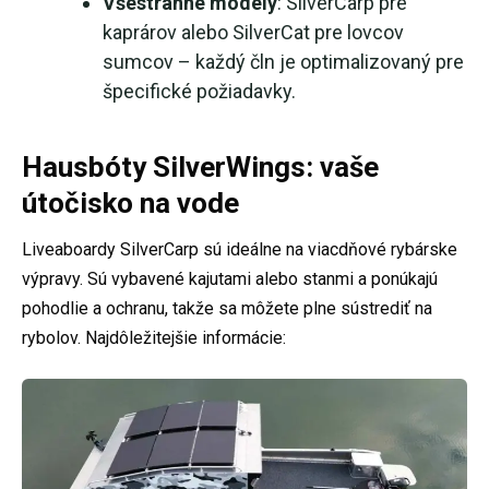
Všestranné modely
: SilverCarp pre
kaprárov alebo SilverCat pre lovcov
sumcov – každý čln je optimalizovaný pre
špecifické požiadavky.
Hausbóty SilverWings: vaše
útočisko na vode
Liveaboardy SilverCarp sú ideálne na viacdňové rybárske
výpravy. Sú vybavené kajutami alebo stanmi a ponúkajú
pohodlie a ochranu, takže sa môžete plne sústrediť na
rybolov. Najdôležitejšie informácie: