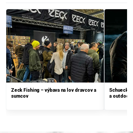
Zeck Fishing – výbava na lov dravcov a
Schuecker
sumcov
a outdoor 