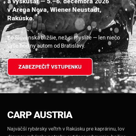
a vyskúšať — 5.–6. decembra 2026
v Arena Nova, Wiener Neustadt,
Rakúsko.
Zo Slovenska bližšie, než si myslíte — len niečo
vyše hodiny autom od Bratislavy.
ZABEZPEČIŤ VSTUPENKU
CARP AUSTRIA
Najväčší rybársky veľtrh v Rakúsku pre kaprárinu, lov