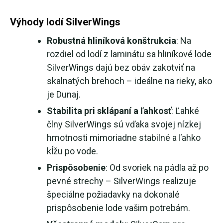
Výhody lodí SilverWings
Robustná hliníková konštrukcia
: Na
rozdiel od lodí z laminátu sa hliníkové lode
SilverWings dajú bez obáv zakotviť na
skalnatých brehoch – ideálne na rieky, ako
je Dunaj.
Stabilita pri sklápaní a ľahkosť
: Ľahké
člny SilverWings sú vďaka svojej nízkej
hmotnosti mimoriadne stabilné a ľahko
kĺžu po vode.
Prispôsobenie
: Od svoriek na pádla až po
pevné strechy – SilverWings realizuje
špeciálne požiadavky na dokonalé
prispôsobenie lode vašim potrebám.