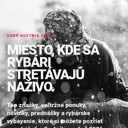
CARP AUSTRIA 2026
MIESTO, KDE SA
RYBÁRI
STRETÁVAJÚ
NAŽIVO.
Top značky, veľtržné ponuky,
novinky, prednášky a rybárske
vybavenie, ktoré si môžete pozrieť