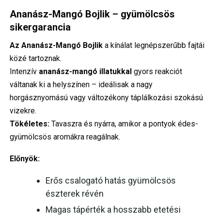
Ananász-Mangó Bojlik – gyümölcsös
sikergarancia
Az Ananász-Mangó Bojlik
a kínálat legnépszerűbb fajtái
közé tartoznak.
Intenzív
ananász-mangó illatukkal
gyors reakciót
váltanak ki a helyszínen – ideálisak a nagy
horgásznyomású vagy változékony táplálkozási szokású
vizekre.
Tökéletes:
Tavaszra és nyárra, amikor a pontyok édes-
gyümölcsös aromákra reagálnak.
Előnyök:
Erős csalogató hatás gyümölcsös
észterek révén
Magas tápérték a hosszabb etetési