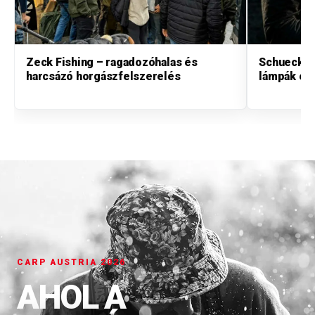
Zeck Fishing – ragadozóhalas és
Schuecker
harcsázó horgászfelszerelés
lámpák és
CARP AUSTRIA 2026
AHOL A