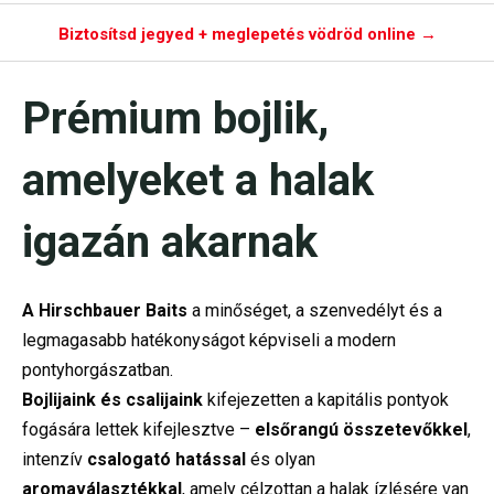
Biztosítsd jegyed + meglepetés vödröd online →
Prémium bojlik,
amelyeket a halak
igazán akarnak
A Hirschbauer Baits
a minőséget, a szenvedélyt és a
legmagasabb hatékonyságot képviseli a modern
pontyhorgászatban.
Bojlijaink és csalijaink
kifejezetten a kapitális pontyok
fogására lettek kifejlesztve –
elsőrangú összetevőkkel
,
intenzív
csalogató hatással
és olyan
aromaválasztékkal
, amely célzottan a halak ízlésére van