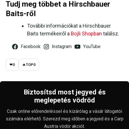
Tudj meg többet a Hirschbauer
Baits-ről
További információkat a Hirschbauer
Baits termékeiről a
Bojli Shopban
találsz.
Facebook
Instagram
YouTube
❤
0
🔥
TOP
0
Biztosítsd most jegyed és
meglepetés vödröd
Csak online előrendeléssel és kizárólag a vásár látogatói
számára elérhető. Szerezd meg időben a jegyed és a Carp
Austria vödör akciót.