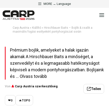
Hirschbauer Baits – Bojlik &
Kilépés
MORE → Language
csalik a maximális fogási
a
M
tartalomba
esélyekért pontyhorgászat
során
Carp Austria
»
Kiállító
»
Hirschbauer Baits – Bojlik & csalik a
maximális fogási esélyekért pontyhorgászat során
Aktualisiert am 3. május 2026 · 5 Min. Lesezeit
Prémium bojlik, amelyeket a halak igazán
akarnak A Hirschbauer Baits a minőséget, a
szenvedélyt és a legmagasabb hatékonyságot
képviseli a modern pontyhorgászatban. Bojlijaink
és ... Olvass tovább
Von
👤
Carp Austria szerkesztőség
Teilen
❤
0
🔥
TOP
0