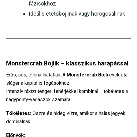
fázisokhoz
Ideális etetőbojlinak vagy horogcsalinak
Monstercrab Bojlik – klasszikus harapással
Erős, sós, ellenállhatatlan: A
Monstercrab Bojli
évek óta
sláger a kapitális fogásokhoz.
Intenzív rákízt tengeri fehérjékkel kombinál – tökéletes a
nagyponty-vadászok számára.
Tökéletes:
Őszre és hideg vízre, amikor a halas jegyek
dominálnak.
Előnyök: