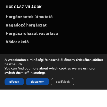
HORGÁSZ VILÁGOK
Horgászbotok útmutató
Ragadozó horgászat
Horgászruházat vásárlása
Vödör akció
A weboldalon a minőségi felhasználói élmény érdekében sütiket
használunk.
Pontyshow 2026 – horgász kiállítás és minden, ami a modern
You can find out more about which cookies we are using or
switch them off in
settings
.
horgászathoz kell: pontyhorgászat, ragadozó horgászat,
horgászfelszerelés, bojlik, csalik, horgászbotok, horgászorsók,
Elfogad
Elutasítom
Beállítások
horgászruházat, outdoor felszerelés, horgász kiegészítők és
vezető európai horgászmárkák Ausztria legnagyobb horgász
kiállításán.
© 2026 Carp Austria