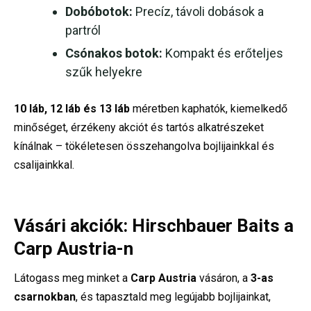
Dobóbotok:
Precíz, távoli dobások a
partról
Csónakos botok:
Kompakt és erőteljes
szűk helyekre
10 láb, 12 láb és 13 láb
méretben kaphatók, kiemelkedő
minőséget, érzékeny akciót és tartós alkatrészeket
kínálnak – tökéletesen összehangolva bojlijainkkal és
csalijainkkal.
Vásári akciók: Hirschbauer Baits a
Carp Austria-n
Látogass meg minket a
Carp Austria
vásáron, a
3-as
csarnokban
, és tapasztald meg legújabb bojlijainkat,