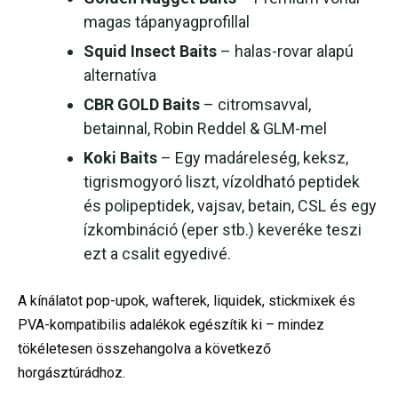
magas tápanyagprofillal
Squid Insect Baits
– halas-rovar alapú
alternatíva
CBR GOLD Baits
– citromsavval,
betainnal, Robin Reddel & GLM-mel
Koki Baits
– Egy madáreleség, keksz,
tigrismogyoró liszt, vízoldható peptidek
és polipeptidek, vajsav, betain, CSL és egy
ízkombináció (eper stb.) keveréke teszi
ezt a csalit egyedivé.
A kínálatot pop-upok, wafterek, liquidek, stickmixek és
PVA-kompatibilis adalékok egészítik ki – mindez
tökéletesen összehangolva a következő
horgásztúrádhoz.