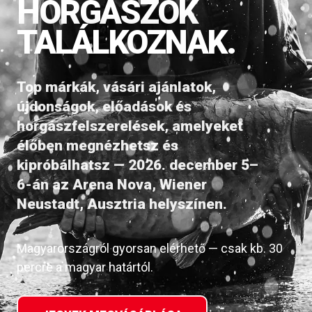
HORGÁSZOK
TALÁLKOZNAK.
Top márkák, vásári ajánlatok,
újdonságok, előadások és
horgászfelszerelések, amelyeket
élőben megnézhetsz és
kipróbálhatsz — 2026. december 5–
6-án az Arena Nova, Wiener
Neustadt, Ausztria helyszínen.
Magyarországról gyorsan elérhető — csak kb. 30
percre a magyar határtól.