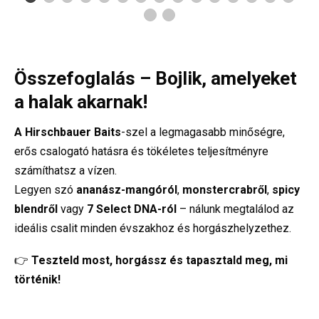
Összefoglalás – Bojlik, amelyeket
a halak akarnak!
A Hirschbauer Baits
-szel a legmagasabb minőségre,
erős csalogató hatásra és tökéletes teljesítményre
számíthatsz a vízen.
Legyen szó
ananász-mangóról
,
monstercrabről
,
spicy
blendről
vagy
7 Select DNA-ról
– nálunk megtalálod az
ideális csalit minden évszakhoz és horgászhelyzethez.
👉
Teszteld most, horgássz és tapasztald meg, mi
történik!