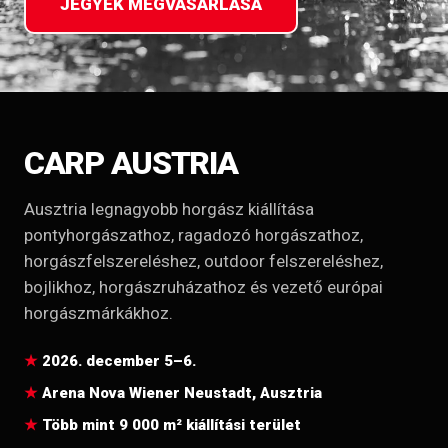
JEGYEK MEGVÁSÁRLÁSA
CARP AUSTRIA
Ausztria legnagyobb horgász kiállítása
pontyhorgászathoz, ragadozó horgászathoz,
horgászfelszereléshez, outdoor felszereléshez,
bojlikhoz, horgászruházathoz és vezető európai
horgászmárkákhoz.
2026. december 5–6.
Arena Nova Wiener Neustadt, Ausztria
Több mint 9 000 m² kiállítási terület