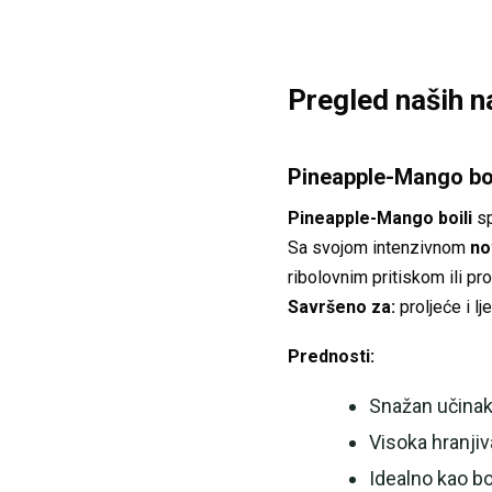
Pregled naših na
Pineapple-Mango boi
Pineapple-Mango boili
sp
Sa svojom intenzivnom
no
ribolovnim pritiskom ili pr
Savršeno za:
proljeće i lj
Prednosti:
Snažan učinak
Visoka hranjiv
Idealno kao boi