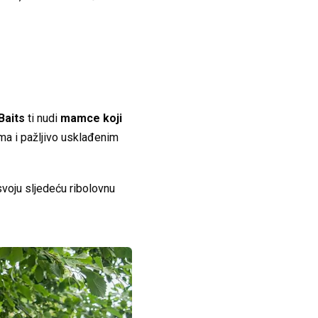
Baits
ti nudi
mamce koji
ima i pažljivo usklađenim
voju sljedeću ribolovnu