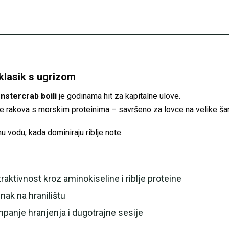
klasik s ugrizom
nstercrab boili
je godinama hit za kapitalne ulove.
e rakova s morskim proteinima – savršeno za lovce na velike ša
u vodu, kada dominiraju riblje note.
aktivnost kroz aminokiseline i riblje proteine
nak na hranilištu
panje hranjenja i dugotrajne sesije