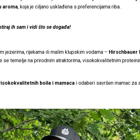
u aroma
, koja je ciljano usklađena s preferencijama riba.
estiraj ih sam i vidi što se događa!
ikim jezerima, rijekama ili malim klupskim vodama –
Hirschbauer 
e se temelje na prirodnim atraktorima, visokokvalitetnim protein
visokokvalitetnih boila i mamaca
i odaberi savršen mamac za s