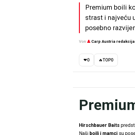
Premium boili ko
strast i najveću
posebno razvijeni
Von
👤
Carp Austria redakcija
❤
0
🔥
TOP
0
Premium 
Hirschbauer Baits
predsta
Naši
boili i mamci
su poseb