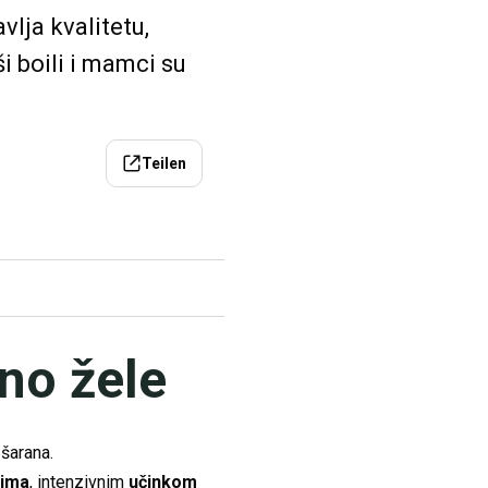
vlja kvalitetu,
i boili i mamci su
Teilen
no žele
 šarana.
cima
, intenzivnim
učinkom