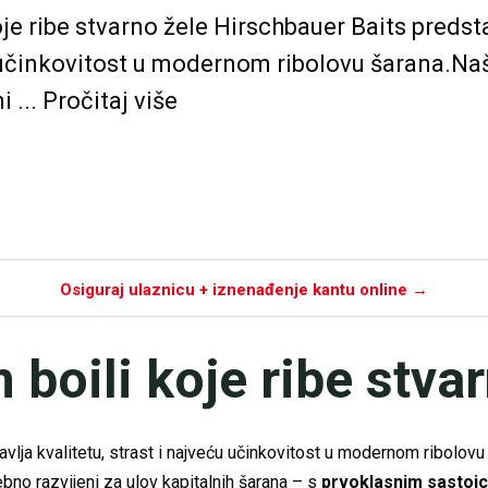
je ribe stvarno žele Hirschbauer Baits predsta
 učinkovitost u modernom ribolovu šarana.Naš
 ... Pročitaj više
Osiguraj ulaznicu + iznenađenje kantu online →
boili koje ribe stvar
vlja kvalitetu, strast i najveću učinkovitost u modernom ribolovu
no razvijeni za ulov kapitalnih šarana – s
prvoklasnim sastoj