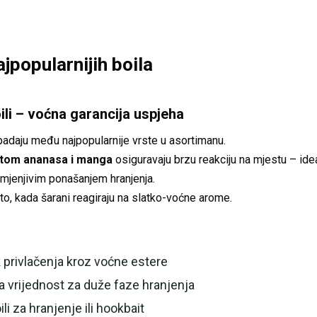
jpopularnijih boila
li – voćna garancija uspjeha
adaju među najpopularnije vrste u asortimanu.
tom ananasa i manga
osiguravaju brzu reakciju na mjestu – id
omjenjivim ponašanjem hranjenja.
eto, kada šarani reagiraju na slatko-voćne arome.
 privlačenja kroz voćne estere
a vrijednost za duže faze hranjenja
li za hranjenje ili hookbait