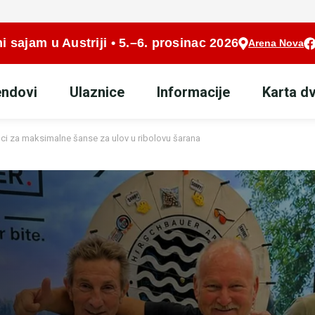
i sajam u Austriji • 5.–6. prosinac 2026
Arena Nova
endovi
Ulaznice
Informacije
Karta d
mci za maksimalne šanse za ulov u ribolovu šarana