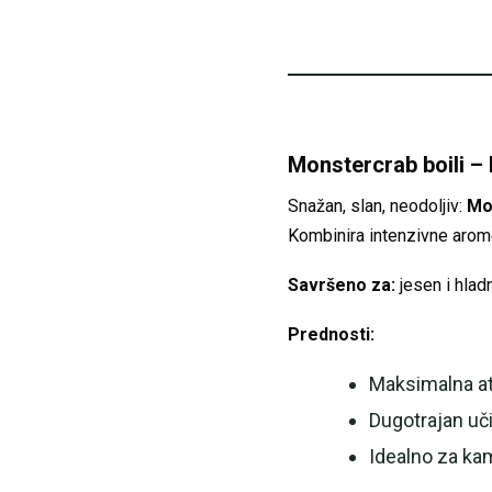
Monstercrab boili – 
Snažan, slan, neodoljiv:
Mo
Kombinira intenzivne arom
Savršeno za:
jesen i hladn
Prednosti:
Maksimalna atr
Dugotrajan uči
Idealno za kam