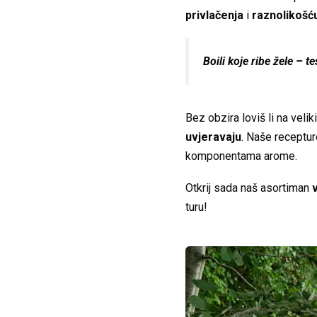
privlačenja
i
raznolikošć
Boili koje ribe žele – t
Bez obzira loviš li na vel
uvjeravaju
. Naše receptur
komponentama arome.
Otkrij sada naš asortiman
turu!