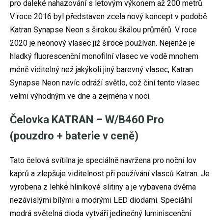
pro daleké nahazování s letovým výkonem až 200 metrů.
V roce 2016 byl představen zcela nový koncept v podobě
Katran Synapse Neon s širokou škálou průměrů. V roce
2020 je neonový vlasec již široce používán. Nejenže je
hladký fluorescenční monofilní vlasec ve vodě mnohem
méně viditelný než jakýkoli jiný barevný vlasec, Katran
Synapse Neon navíc odráží světlo, což činí tento vlasec
velmi výhodným ve dne a zejména v noci.
Čelovka KATRAN – W/B460 Pro
(pouzdro + baterie v ceně)
Tato čelová svítilna je speciálně navržena pro noční lov
kaprů a zlepšuje viditelnost při používání vlasců Katran. Je
vyrobena z lehké hliníkové slitiny a je vybavena dvěma
nezávislými bílými a modrými LED diodami. Speciální
modrá světelná dioda vytváří jedinečný luminiscenční