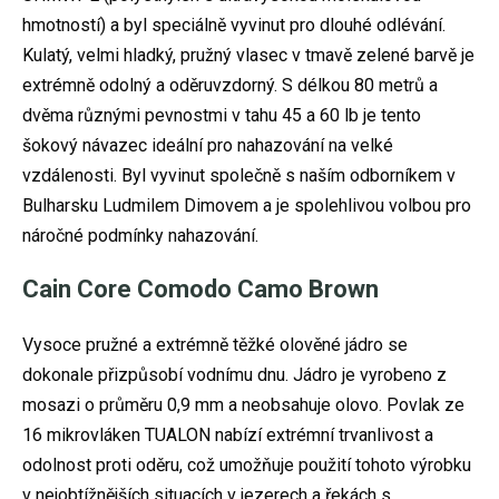
hmotností) a byl speciálně vyvinut pro dlouhé odlévání.
Kulatý, velmi hladký, pružný vlasec v tmavě zelené barvě je
extrémně odolný a oděruvzdorný. S délkou 80 metrů a
dvěma různými pevnostmi v tahu 45 a 60 lb je tento
šokový návazec ideální pro nahazování na velké
vzdálenosti. Byl vyvinut společně s naším odborníkem v
Bulharsku Ludmilem Dimovem a je spolehlivou volbou pro
náročné podmínky nahazování.
Cain Core Comodo Camo Brown
Vysoce pružné a extrémně těžké olověné jádro se
dokonale přizpůsobí vodnímu dnu. Jádro je vyrobeno z
mosazi o průměru 0,9 mm a neobsahuje olovo. Povlak ze
16 mikrovláken TUALON nabízí extrémní trvanlivost a
odolnost proti oděru, což umožňuje použití tohoto výrobku
v nejobtížnějších situacích v jezerech a řekách s