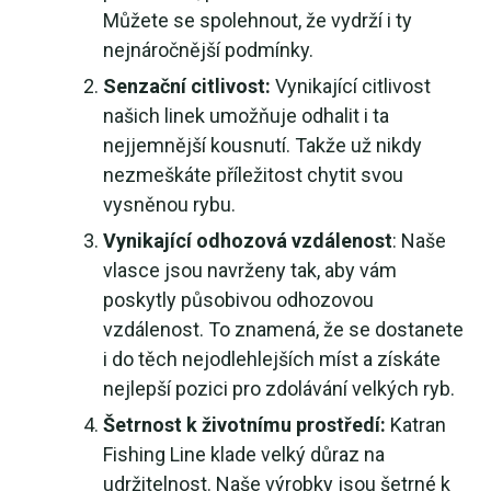
Můžete se spolehnout, že vydrží i ty
nejnáročnější podmínky.
Senzační citlivost:
Vynikající citlivost
našich linek umožňuje odhalit i ta
nejjemnější kousnutí. Takže už nikdy
nezmeškáte příležitost chytit svou
vysněnou rybu.
Vynikající odhozová vzdálenost
: Naše
vlasce jsou navrženy tak, aby vám
poskytly působivou odhozovou
vzdálenost. To znamená, že se dostanete
i do těch nejodlehlejších míst a získáte
nejlepší pozici pro zdolávání velkých ryb.
Šetrnost k životnímu prostředí:
Katran
Fishing Line klade velký důraz na
udržitelnost. Naše výrobky jsou šetrné k