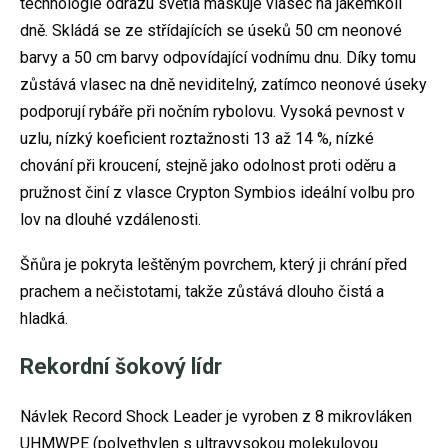
technologie odrazu světla maskuje vlasec na jakémkoli
dně. Skládá se ze střídajících se úseků 50 cm neonové
barvy a 50 cm barvy odpovídající vodnímu dnu. Díky tomu
zůstává vlasec na dně neviditelný, zatímco neonové úseky
podporují rybáře při nočním rybolovu. Vysoká pevnost v
uzlu, nízký koeficient roztažnosti 13 až 14 %, nízké
chování při kroucení, stejně jako odolnost proti oděru a
pružnost činí z vlasce Crypton Symbios ideální volbu pro
lov na dlouhé vzdálenosti.
Šňůra je pokryta leštěným povrchem, který ji chrání před
prachem a nečistotami, takže zůstává dlouho čistá a
hladká.
Rekordní šokový lídr
Návlek Record Shock Leader je vyroben z 8 mikrovláken
UHMWPE (polyethylen s ultravysokou molekulovou