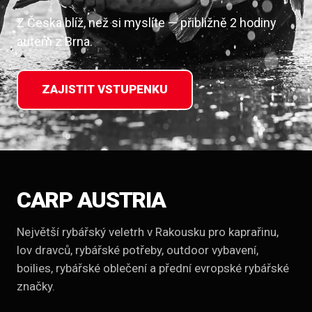
Z Česka blíž, než si myslíte — přibližně 2 hodiny
autem z Brna.
ZAJISTIT VSTUPENKU
CARP AUSTRIA
Největší rybářský veletrh v Rakousku pro kaprařinu,
lov dravců, rybářské potřeby, outdoor vybavení,
boilies, rybářské oblečení a přední evropské rybářské
značky.