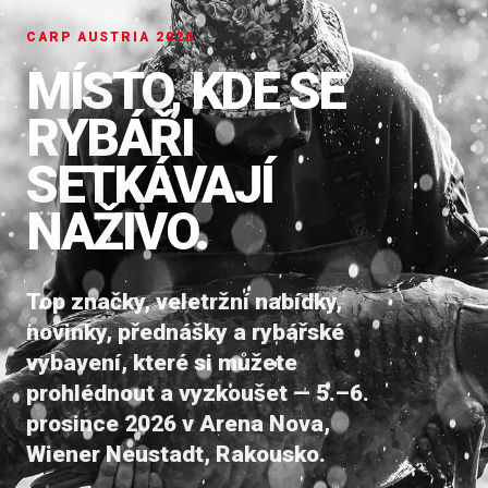
CARP AUSTRIA 2026
MÍSTO, KDE SE
RYBÁŘI
SETKÁVAJÍ
NAŽIVO.
Top značky, veletržní nabídky,
novinky, přednášky a rybářské
vybavení, které si můžete
prohlédnout a vyzkoušet — 5.–6.
prosince 2026 v Arena Nova,
Wiener Neustadt, Rakousko.