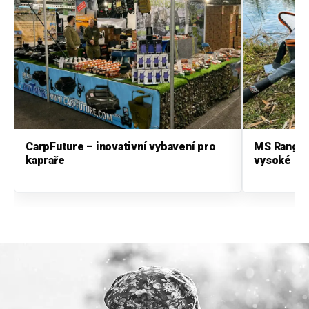
CarpFuture – inovativní vybavení pro
MS Range –
kapraře
vysoké úr