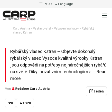
Přeskočit
MORE → Language
na
M
obsah
·
VYBAVENÍ NA KAPRY
VYSTAVOVATEL
Rybářský vlasec Katran
Carp Austria
»
Vystavovatel
»
Vybavení na kapry
»
Rybářský
vlasec Katran
Aktualisiert am 2. května 2026 · 5 Min. Lesezeit
Rybářský vlasec Katran – Objevte dokonalý
rybářský vlasec Vysoce kvalitní výrobky Katran
jsou odpovědí na potřeby nejnáročnějších rybářů
na světě. Díky inovativním technologiím a ... Read
more
Von
👤
Redakce Carp Austria
Teilen
❤
0
🔥
TOP
0