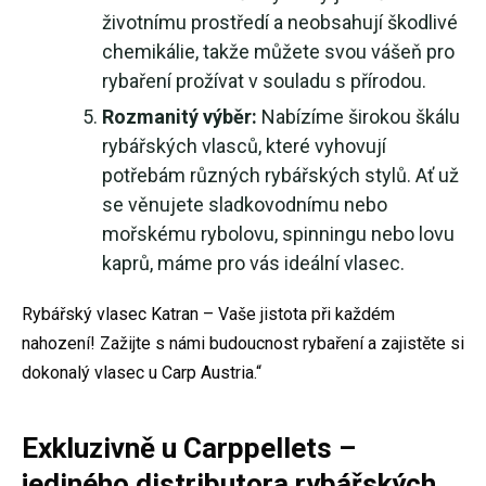
životnímu prostředí a neobsahují škodlivé
chemikálie, takže můžete svou vášeň pro
rybaření prožívat v souladu s přírodou.
Rozmanitý výběr:
Nabízíme širokou škálu
rybářských vlasců, které vyhovují
potřebám různých rybářských stylů. Ať už
se věnujete sladkovodnímu nebo
mořskému rybolovu, spinningu nebo lovu
kaprů, máme pro vás ideální vlasec.
Rybářský vlasec Katran – Vaše jistota při každém
nahození! Zažijte s námi budoucnost rybaření a zajistěte si
dokonalý vlasec u Carp Austria.“
Exkluzivně u Carppellets –
jediného distributora rybářských