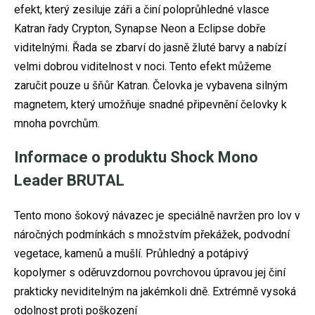
efekt, který zesiluje záři a činí poloprůhledné vlasce
Katran řady Crypton, Synapse Neon a Eclipse dobře
viditelnými. Řada se zbarví do jasně žluté barvy a nabízí
velmi dobrou viditelnost v noci. Tento efekt můžeme
zaručit pouze u šňůr Katran. Čelovka je vybavena silným
magnetem, který umožňuje snadné připevnění čelovky k
mnoha povrchům.
Informace o produktu Shock Mono
Leader BRUTAL
Tento mono šokový návazec je speciálně navržen pro lov v
náročných podmínkách s množstvím překážek, podvodní
vegetace, kamenů a mušlí. Průhledný a potápivý
kopolymer s oděruvzdornou povrchovou úpravou jej činí
prakticky neviditelným na jakémkoli dně. Extrémně vysoká
odolnost proti poškození