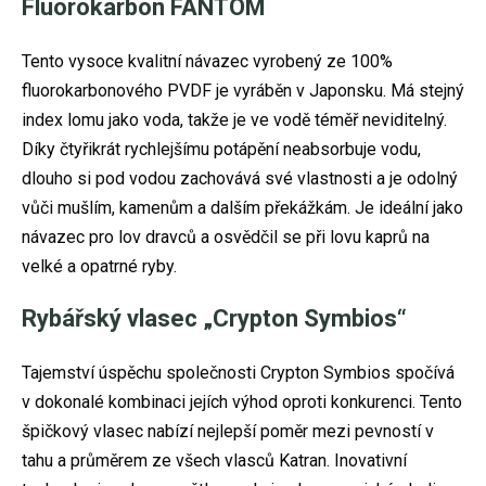
Fluorokarbon FANTOM
Tento vysoce kvalitní návazec vyrobený ze 100%
fluorokarbonového PVDF je vyráběn v Japonsku. Má stejný
index lomu jako voda, takže je ve vodě téměř neviditelný.
Díky čtyřikrát rychlejšímu potápění neabsorbuje vodu,
dlouho si pod vodou zachovává své vlastnosti a je odolný
vůči mušlím, kamenům a dalším překážkám. Je ideální jako
návazec pro lov dravců a osvědčil se při lovu kaprů na
velké a opatrné ryby.
Rybářský vlasec „Crypton Symbios“
Tajemství úspěchu společnosti Crypton Symbios spočívá
v dokonalé kombinaci jejích výhod oproti konkurenci. Tento
špičkový vlasec nabízí nejlepší poměr mezi pevností v
tahu a průměrem ze všech vlasců Katran. Inovativní