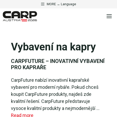
Přeskočit
MORE → Language
na
M
obsah
Vybavení na kapry
CARPFUTURE – INOVATIVNÍ VYBAVENÍ
PRO KAPRAŘE
CarpFuture nabízí inovativní kaprařské
vybavení pro moderní rybáře. Pokud chceš
koupit CarpFuture produkty, najdeš zde
kvalitní řešení. CarpFuture představuje
vysoce kvalitní produkty a nejmodernější …
Read more