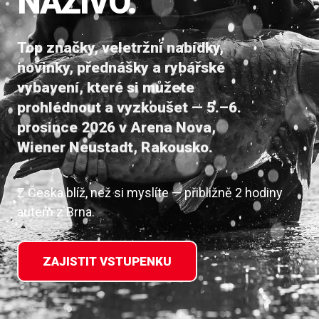
NAŽIVO.
Top značky, veletržní nabídky,
novinky, přednášky a rybářské
vybavení, které si můžete
prohlédnout a vyzkoušet — 5.–6.
prosince 2026 v Arena Nova,
Wiener Neustadt, Rakousko.
Z Česka blíž, než si myslíte — přibližně 2 hodiny
autem z Brna.
ZAJISTIT VSTUPENKU