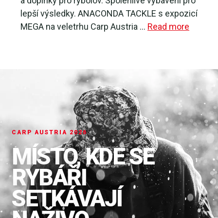
a doplňky pro rybolov. Spolehlivé vybavení pro
lepší výsledky. ANACONDA TACKLE s expozicí
MEGA na veletrhu Carp Austria …
Read more
CARP AUSTRIA 2026
MÍSTO, KDE SE
RYBÁŘI
SETKÁVAJÍ