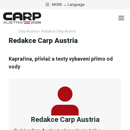
Přeskočit
MORE → Language
na
M
obsah
Carp Austria
»
Redakce Carp Austria
Redakce Carp Austria
Kaprařina, přívlač a testy vybavení přímo od
vody
Redakce Carp Austria