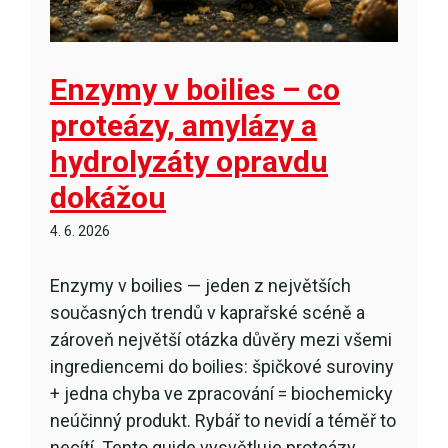
Enzymy v boilies – co
proteázy, amylázy a
hydrolyzáty opravdu
dokážou
4. 6. 2026
Enzymy v boilies — jeden z největších
současných trendů v kaprařské scéně a
zároveň největší otázka důvěry mezi všemi
ingrediencemi do boilies: špičkové suroviny
+ jedna chyba ve zpracování = biochemicky
neúčinný produkt. Rybář to nevidí a téměř to
necítí. Tento guide vysvětluje proteázy,