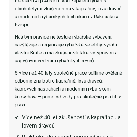
Redakci Carp Austria tvoří zapálení rybáři s
dlouholetými zkušenostmi v kaprařině, lovu dravců
a moderních rybářských technikách v Rakousku a
Evropě.
Náš tým pravidelně testuje rybářské vybavení,
navštěvuje a organizuje rybářské veletrhy, vyrábí
vlastní Boilie a má zkušenosti také se správou a
úspěšným vedením rybářských revírů.
S více než 40 lety společné praxe sdílíme ověřené
odborné znalosti o kaprařině, lovu dravců,
kaprových nástrahách a moderním rybářském
know-how – přímo od vody pro skutečné použití v
praxi.
Více než 40 let zkušeností s kaprařinou a
lovem dravců
Praktické zkušenosti přímo od vody –