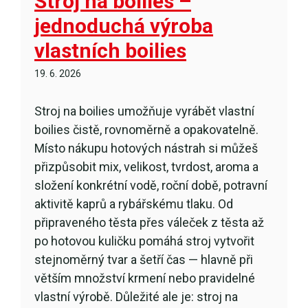
Stroj na boilies –
jednoduchá výroba
vlastních boilies
19. 6. 2026
Stroj na boilies umožňuje vyrábět vlastní
boilies čistě, rovnoměrně a opakovatelně.
Místo nákupu hotových nástrah si můžeš
přizpůsobit mix, velikost, tvrdost, aroma a
složení konkrétní vodě, roční době, potravní
aktivitě kaprů a rybářskému tlaku. Od
připraveného těsta přes váleček z těsta až
po hotovou kuličku pomáhá stroj vytvořit
stejnoměrný tvar a šetří čas — hlavně při
větším množství krmení nebo pravidelné
vlastní výrobě. Důležité ale je: stroj na