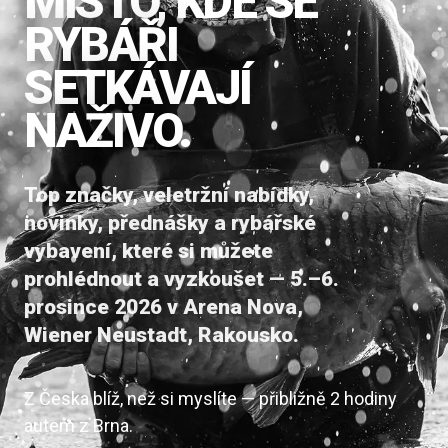
MÍSTO, KDE SE
RYBÁŘI
SETKÁVAJÍ
NAŽIVO.
Top značky, veletržní nabídky,
novinky, přednášky a rybářské
vybavení, které si můžete
prohlédnout a vyzkoušet — 5.–6.
prosince 2026 v Arena Nova,
Wiener Neustadt, Rakousko.
Z Česka blíž, než si myslíte — přibližně 2 hodiny
autem z Brna.