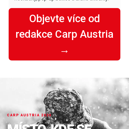
Objevte více od
redakce Carp Austria
→
CARP AUSTRIA 2026