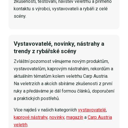
zkušeností, testování, návštěv veletrhů a přímého
kontaktu s výrobci, vystavovateli a rybáři z celé
scény.
Vystavovatelé, novinky, nástrahy a
trendy z rybářské scény
Zvláštní pozornost věnujeme novým produktům,
vystavovatelům, kaprovým nástrahám, rekordům a
aktuálním tématům kolem veletrhu Carp Austria.
Na veletrzích a akcích sbíráme zkušenosti z první
ruky a předáváme je dál formou článků, doporučení
a praktických postřehů.
Více najdeš v našich kategoriích
vystavovatelé
,
kaprové nástrahy
,
novinky
,
magazín
a
Carp Austria
veletrh
.