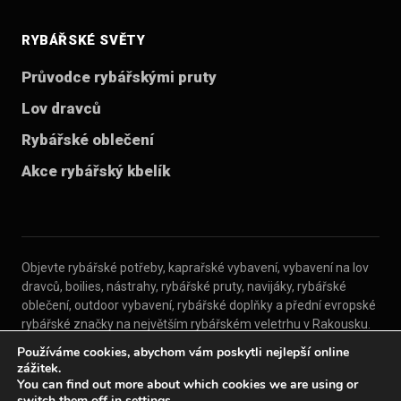
RYBÁŘSKÉ SVĚTY
Průvodce rybářskými pruty
Lov dravců
Rybářské oblečení
Akce rybářský kbelík
Objevte rybářské potřeby, kaprařské vybavení, vybavení na lov
dravců, boilies, nástrahy, rybářské pruty, navijáky, rybářské
oblečení, outdoor vybavení, rybářské doplňky a přední evropské
rybářské značky na největším rybářském veletrhu v Rakousku.
Používáme cookies, abychom vám poskytli nejlepší online
zážitek.
© 2026 Carp Austria
You can find out more about which cookies we are using or
Pro vystavovatele
Kontakt
Tiráž
switch them off in
settings
.