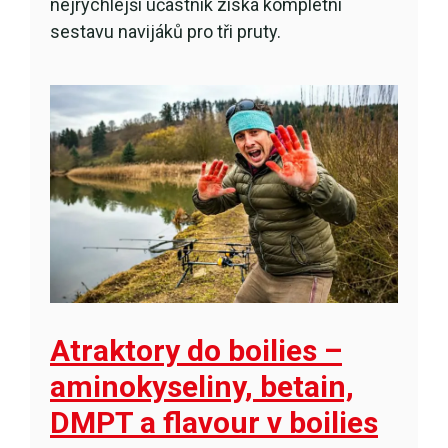
nejrychlejší účastník získá kompletní
sestavu navijáků pro tři pruty.
Atraktory do boilies –
aminokyseliny, betain,
DMPT a flavour v boilies