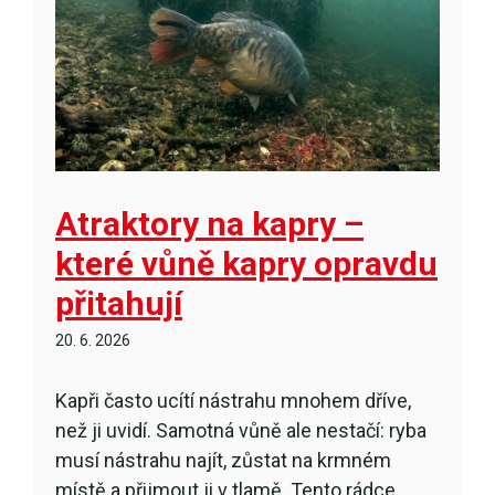
Atraktory na kapry –
které vůně kapry opravdu
přitahují
20. 6. 2026
Kapři často ucítí nástrahu mnohem dříve,
než ji uvidí. Samotná vůně ale nestačí: ryba
musí nástrahu najít, zůstat na krmném
místě a přijmout ji v tlamě. Tento rádce