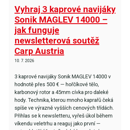
Vyhraj 3 kaprové navijáky
Sonik MAGLEV 14000 –
jak funguje
newsletterová soutěž
Carp Austria
10. 7. 2026
3 kaprové navijáky Sonik MAGLEV 14000 v
hodnotě přes 500 € — hořčíkové tělo,
karbonový rotor a 45mm cívka pro daleké
hody. Technika, kterou mnoho kaprařů čeká
spíše ve výrazně vyšších cenových třídách.
Přihlas se k newsletteru, vyřeš úkol během
víkendu veletrhu a reaguj jako první —