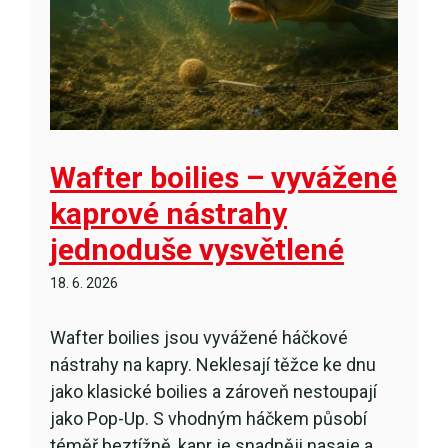
Wafter boilies – vyvážené
kaprové nástrahy
jednoduše vysvětlené
18. 6. 2026
Wafter boilies jsou vyvážené háčkové
nástrahy na kapry. Neklesají těžce ke dnu
jako klasické boilies a zároveň nestoupají
jako Pop-Up. S vhodným háčkem působí
téměř beztížně, kapr je snadněji nasaje a