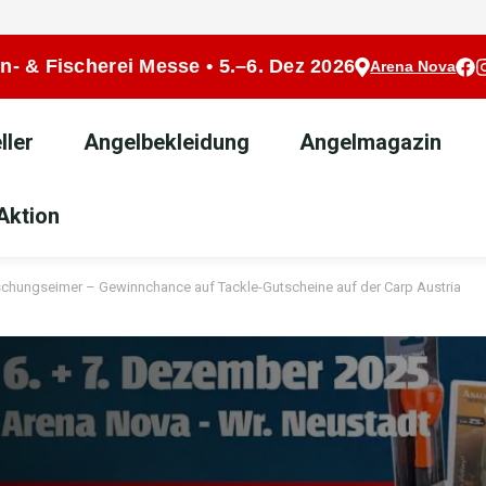
n- & Fischerei Messe • 5.–6. Dez 2026
Arena Nova
ller
Angelbekleidung
Angelmagazin
Aktion
hungseimer – Gewinnchance auf Tackle-Gutscheine auf der Carp Austria