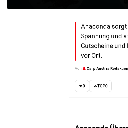
Anaconda sorgt 
Spannung und at
Gutscheine und h
vor Ort.
Von
👤
Carp Austria Redaktio
❤
0
🔥
TOP
0