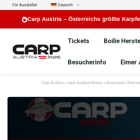
Zum
Für Aussteller
Deutsch
Inhalt
Carp Austria –
Österreichs größte Karpfe
springen
Tickets
Boilie Herste
Besucherinfo
Eimer 
Carp Austria
»
Carp Austria Messe
»
Anaconda Überrasc