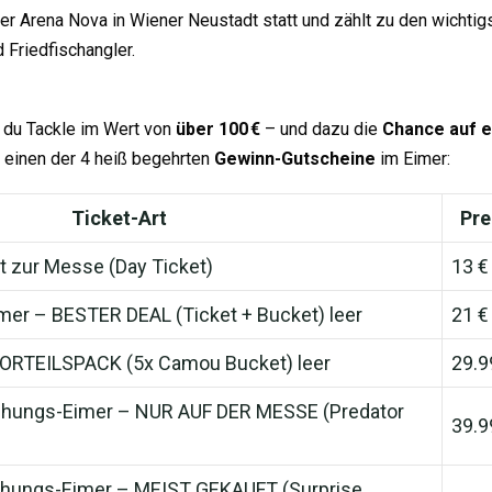
 der Arena Nova in Wiener Neustadt statt und zählt zu den wicht
 Friedfischangler.
u Tackle im Wert von
über 100 €
– und dazu die
Chance auf e
u einen der 4 heiß begehrten
Gewinn-Gutscheine
im Eimer:
Ticket-Art
Pre
tt zur Messe (Day Ticket)
13 €
mer – BESTER DEAL (Ticket + Bucket) leer
21 €
 VORTEILSPACK (5x Camou Bucket) leer
29.9
chungs-Eimer – NUR AUF DER MESSE (Predator
39.9
chungs-Eimer – MEIST GEKAUFT (Surprise