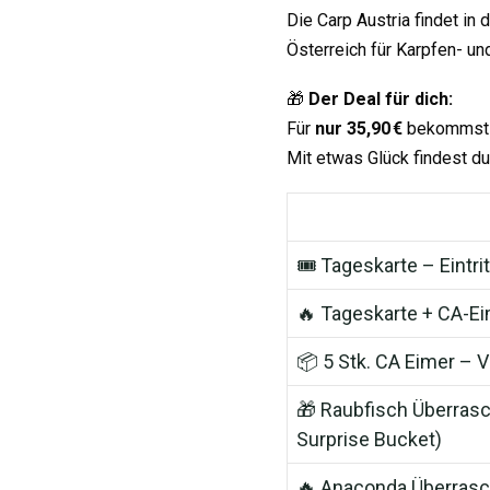
Die Carp Austria findet in
Österreich für Karpfen- und
🎁
Der Deal für dich:
Für
nur 35,90 €
bekommst d
Mit etwas Glück findest d
🎟 Tageskarte – Eintri
🔥 Tageskarte + CA-Ei
📦 5 Stk. CA Eimer –
🎁 Raubfisch Überras
Surprise Bucket)
🔥 Anaconda Überras