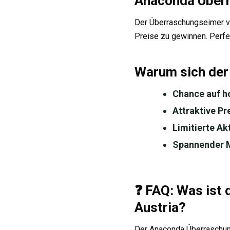
Anaconda Überr
Der Überraschungseimer vo
Preise zu gewinnen. Perfek
Warum sich der
Chance auf h
Attraktive P
Limitierte Ak
Spannender M
❓ FAQ: Was ist
Austria?
Der Anaconda Überraschung