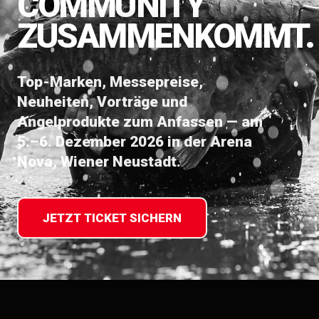
COMMUNITY
ZUSAMMENKOMMT.
Top-Marken, Messepreise,
Neuheiten, Vorträge und
Angelprodukte zum Anfassen — am
5.–6. Dezember 2026 in der Arena
Nova, Wiener Neustadt.
JETZT TICKET SICHERN