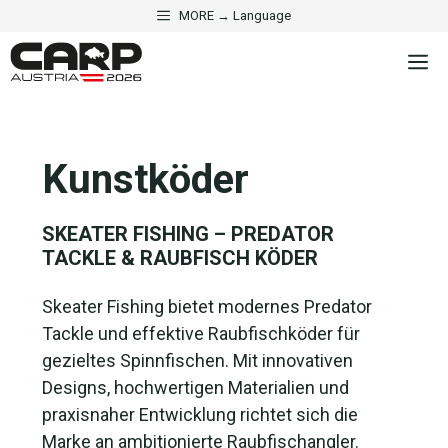
Zum
MORE → Language
Inhalt
M
springen
Kunstköder
SKEATER FISHING – PREDATOR
TACKLE & RAUBFISCH KÖDER
❤
1
Skeater Fishing bietet modernes Predator
Tackle und effektive Raubfischköder für
gezieltes Spinnfischen. Mit innovativen
Designs, hochwertigen Materialien und
praxisnaher Entwicklung richtet sich die
Marke an ambitionierte Raubfischangler.