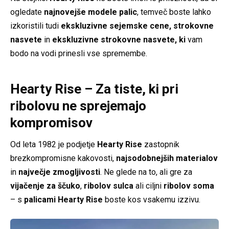
ogledate
najnovejše modele palic
, temveč boste lahko
izkoristili tudi
ekskluzivne sejemske cene,
strokovne
nasvete
in
ekskluzivne strokovne nasvete, ki
vam
bodo na vodi prinesli vse spremembe.
Hearty Rise – Za tiste, ki pri
ribolovu ne sprejemajo
kompromisov
Od leta 1982 je podjetje
Hearty Rise
zastopnik
brezkompromisne kakovosti,
najsodobnejših materialov
in
največje zmogljivosti
. Ne glede na to, ali gre za
vijačenje za ščuko
,
ribolov sulca
ali ciljni
ribolov soma
– s
palicami Hearty Rise
boste kos vsakemu izzivu.