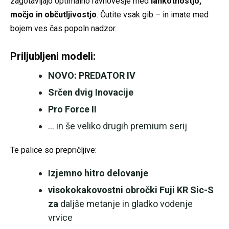
zagotavljajo optimalno ravnovesje med
lahkotnostjo,
močjo in občutljivostjo
. Čutite vsak gib – in imate med
bojem ves čas popoln nadzor.
Priljubljeni modeli:
NOVO: PREDATOR IV
Srčen dvig Inovacije
Pro Force II
… in še veliko drugih premium serij
Te palice so prepričljive:
Izjemno hitro delovanje
visokokakovostni obročki Fuji KR Sic-S
za
daljše metanje in gladko vodenje
vrvice