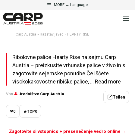
Skip
MORE → Language
to
·
RAZSTAVLJAVEC
ROPARICE IN SOMI
M
content
HEARTY RISE
Carp Austria
»
Razstavljavec
»
HEARTY RISE
Aktualisiert am 2. maja 2026 · 5 Min. Lesezeit
Ribolovne palice Hearty Rise na sejmu Carp
Austria – preizkusite vrhunske palice v živo in si
zagotovite sejemske ponudbe Če iščete
visokokakovostne ribiške palice, ... Read more
Von
👤
Uredništvo Carp Austria
Teilen
❤
0
🔥
TOP
0
Zagotovite si vstopnico + presenečenje vedro online →