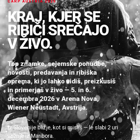
CARP AUSTRIA 2026
KRAJ, KJER SE
RIBIČI SREČAJO
V ŽIVO.
Top znamke, sejemske ponudbe,
novosti, predavanja in ribiška
oprema, ki jo lahko vidiš, preizkusiš
in primerjaš v živo — 5. in 6.
decembra 2026 v Arena Nova,
Wiener Neustadt, Avstrija.
Iz Slovenije bližje, kot si misliš — le slabi 2 uri
vožnje iz Maribora.