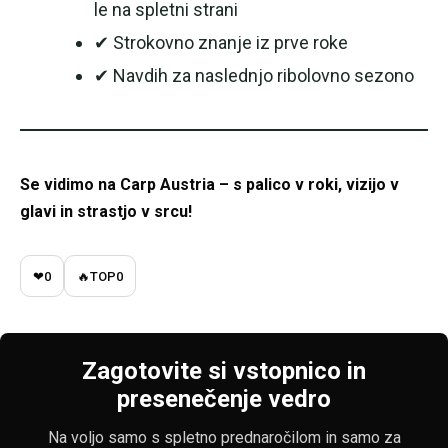
le na spletni strani
✔ Strokovno znanje iz prve roke
✔ Navdih za naslednjo ribolovno sezono
Se vidimo na Carp Austria – s palico v roki, vizijo v
glavi in strastjo v srcu!
❤
0
🔥
TOP
0
Zagotovite si vstopnico in
presenečenje vedro
Na voljo samo s spletno prednaročilom in samo za