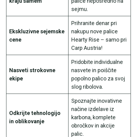
kraju samem
palice neposredno na
sejmu.
Prihranite denar pri
Ekskluzivne sejemske
nakupu nove palice
cene
Hearty Rise – samo pri
Carp Austria!
Pridobite individualne
Nasveti strokovne
nasvete in poiščite
ekipe
popolno palico za svoj
slog ribolova.
Spoznajte inovativne
načine izdelave iz
Odkrijte tehnologijo
karbona, komplete
in oblikovanje
obročkov in akcije
palic.