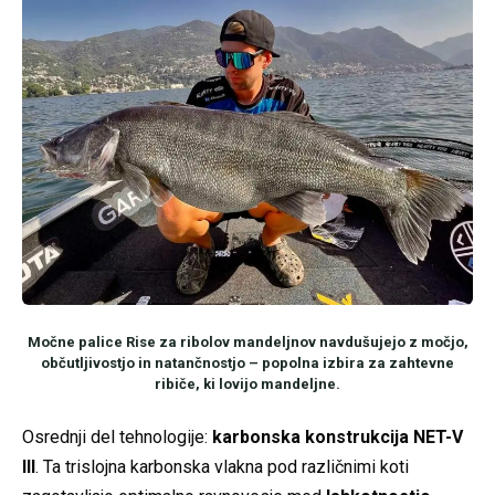
Močne palice Rise za ribolov mandeljnov navdušujejo z močjo,
občutljivostjo in natančnostjo – popolna izbira za zahtevne
ribiče, ki lovijo mandeljne.
Osrednji del tehnologije:
karbonska konstrukcija NET-V
III
. Ta trislojna karbonska vlakna pod različnimi koti