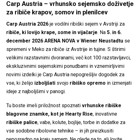
Carp Austria – vrhunsko sejemsko doživetje
za ribiče krapov, somov in plenilcev
Carp Austria 2026
je vodilni ribiški sejem v Avstriji za
ribiče, ki lovijo krape, some in vijačarje
. Na
5. in 6.
december 2026
ARENA NOVA v Wiener Neustadtu
se
spremeni v Meko za ribiče iz Avstrije in tujine. S štirimi
velikimi razstavnimi dvoranami, več kot 100 razstavljavci,
ekskluzivnimi sejemskimi ponudbami in vznemirljivimi
novimi izdelki je Carp Austria nepogrešljiv dogodek za
vse, ki želijo
izboljšati
svojo
ribiško opremo
in izmenjati
ideje z najboljšimi v panogi.
Tu boste imeli priložnost spoznati
vrhunske ribiške
blagovne znamke, kot je Hearty Rise
, inovativne
ribiške palice
, vabe, kolute, bojlije, torbe in dodatke za
vse sodobne ribolovne tehnike – in jih preizkusiti
neposredno na kraju samem. Ne glede na to, ali lovite