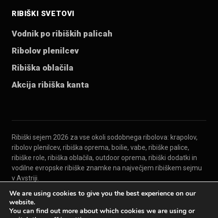
RIBIŠKI SVETOVI
Vodnik po ribiških palicah
Ribolov plenilcev
Ribiška oblačila
Akcija ribiška kanta
Ribiški sejem 2026 za vse okoli sodobnega ribolova: krapolov,
ribolov plenilcev, ribiška oprema, boilie, vabe, ribiške palice,
ribiške role, ribiška oblačila, outdoor oprema, ribiški dodatki in
vodilne evropske ribiške znamke na največjem ribiškem sejmu
v Avstriji.
We are using cookies to give you the best experience on our
website.
© 2026 Carp Austria
You can find out more about which cookies we are using or
Za razstavljavce
Kontakt
Impresum