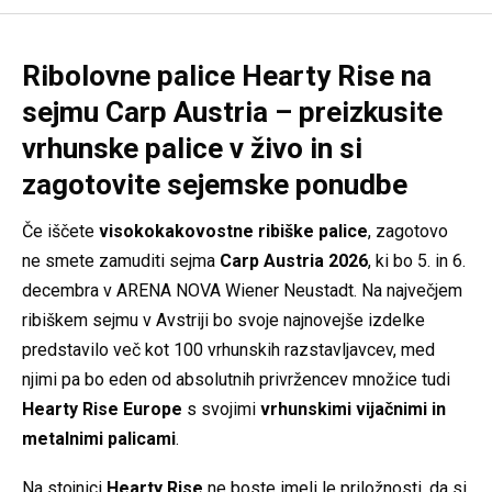
Ribolovne palice Hearty Rise na
sejmu Carp Austria – preizkusite
vrhunske palice v živo in si
zagotovite sejemske ponudbe
Če iščete
visokokakovostne ribiške palice
, zagotovo
ne smete zamuditi sejma
Carp Austria 2026
, ki bo 5. in 6.
decembra v
ARENA NOVA Wiener Neustadt
. Na največjem
ribiškem sejmu v Avstriji bo svoje najnovejše izdelke
predstavilo več kot 100 vrhunskih razstavljavcev, med
njimi pa bo eden od absolutnih privržencev množice tudi
Hearty Rise Europe
s svojimi
vrhunskimi vijačnimi in
metalnimi palicami
.
Na stojnici
Hearty Rise
ne boste imeli le priložnosti, da si