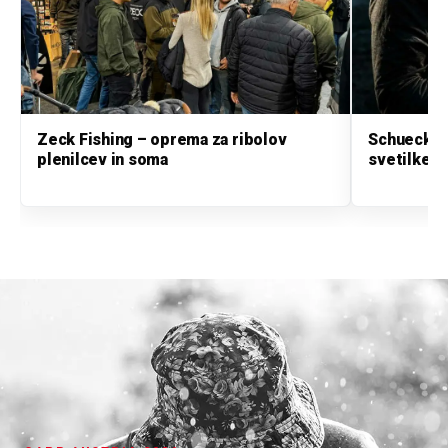
Zeck Fishing – oprema za ribolov
Schuecker
plenilcev in soma
svetilke i