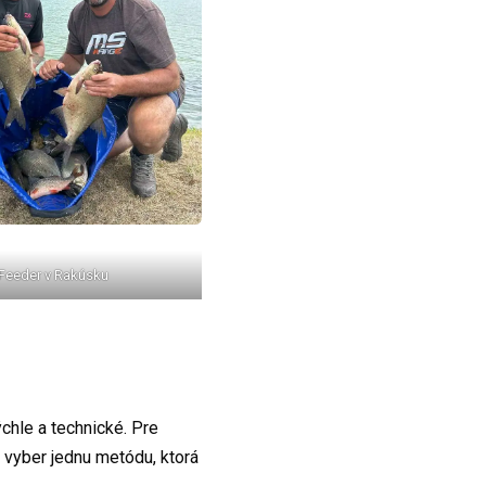
Feeder v Rakúsku
ýchle a technické. Pre
i vyber jednu metódu, ktorá