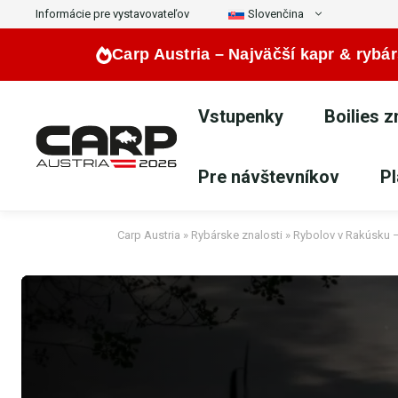
Preskočiť
Informácie pre vystavovateľov
Slovenčina
na
Carp Austria –
Najväčší kapr & rybár
obsah
Vstupenky
Boilies 
Pre návštevníkov
Pl
Carp Austria
»
Rybárske znalosti
»
Rybolov v Rakúsku –