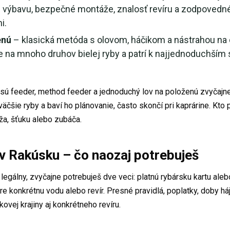
ú výbavu, bezpečné montáže, znalosť revíru a zodpoved
i.
enú
– klasická metóda s olovom, háčikom a nástrahou na 
 na mnoho druhov bielej ryby a patrí k najjednoduchším
 sú feeder, method feeder a jednoduchý lov na položenú zvyčajne
väčšie ryby a baví ho plánovanie, často skončí pri kaprárine. Kto 
eža, šťuku alebo zubáča.
v Rakúsku – čo naozaj potrebuješ
legálny, zvyčajne potrebuješ dve veci: platnú rybársku kartu ale
re konkrétnu vodu alebo revír. Presné pravidlá, poplatky, doby há
ovej krajiny aj konkrétneho revíru.