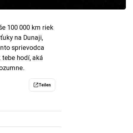
še 100 000 km riek
ťuky na Dunaji,
ento sprievodca
 tebe hodí, aká
 rozumne.
Teilen