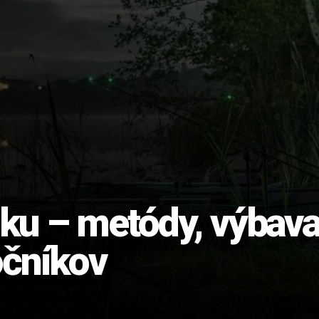
ku – metódy, výbav
očníkov