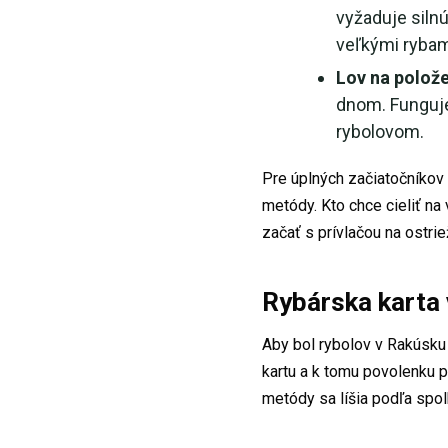
vyžaduje siln
veľkými rybam
Lov na polož
dnom. Funguje
rybolovom.
Pre úplných začiatočníkov
metódy. Kto chce cieliť na 
začať s prívlačou na ostri
Rybárska karta 
Aby bol rybolov v Rakúsku 
kartu a k tomu povolenku p
metódy sa líšia podľa spolk