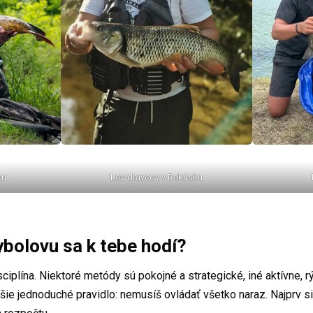
ku
Lov dravcov v Rakúsku
bolovu sa k tebe hodí?
sciplína. Niektoré metódy sú pokojné a strategické, iné aktívne, r
ejšie jednoduché pravidlo: nemusíš ovládať všetko naraz. Najprv s