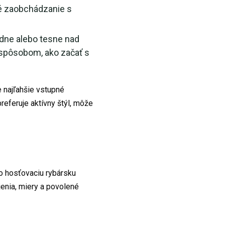
né zaobchádzanie s
dne alebo tesne nad
 spôsobom, ako začať s
 najľahšie vstupné
preferuje aktívny štýl, môže
bo hosťovaciu rybársku
jenia, miery a povolené