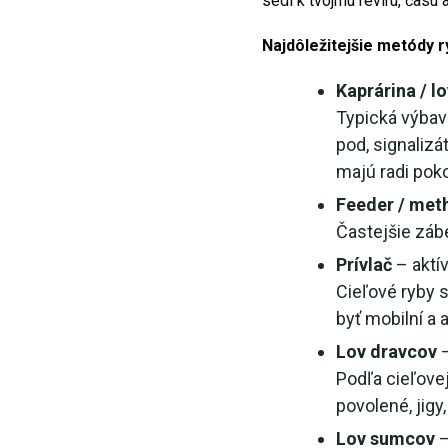
sedí k tvojmu revíru, času 
Najdôležitejšie metódy 
Kaprárina / l
Typická výbava
pod, signalizá
majú radi poko
Feeder / met
Častejšie záb
Prívlač
– aktí
Cieľové ryby s
byť mobilní a 
Lov dravcov
–
Podľa cieľovej
povolené, jig
Lov sumcov
–