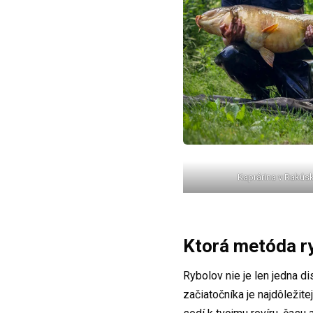
Kaprárina v Rakús
Ktorá metóda ry
Rybolov nie je len jedna di
začiatočníka je najdôležit