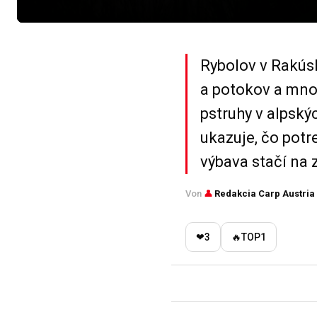
Rybolov v Rakúsk
a potokov a množ
pstruhy v alpský
ukazuje, čo potr
výbava stačí na 
Von
👤
Redakcia Carp Austria
❤
3
🔥
TOP
1