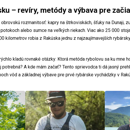
ku – revíry, metódy a výbava pre zači
brovskú rozmanitosť: kapry na štrkoviskách, šťuky na Dunaji, zu
 potokoch alebo sumce na veľkých riekach. Viac ako 25 000 stoj
0 kilometrov robia z Rakúska jednu z najzaujímavejších rybárskyc
 rýchlo kladú rovnaké otázky: Ktorá metóda rybolovu sa ku mne 
aj potrebná? A kde mám začať? Tento sprievodca ti dá jasný preh
poch vôd a základnej výbave pre prvé rybárske vychádzky v Rak