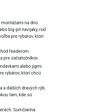
 a montážami na dno.
bo big-pit navijaky, rod
oľba pre rybárov, ktorí
ethod feederom.
a pre začiatočníkov.
ndavkami alebo jigmi.
re rybárov, ktorí chcú
a a ďalších dravých rýb.
bkou tam, kde sú
zerách. Sumčiarina