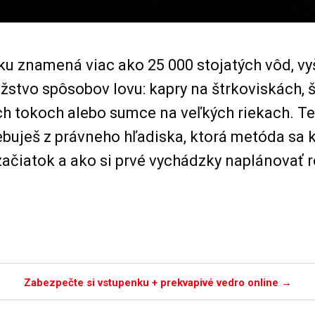
u znamená viac ako 25 000 stojatých vôd, vy
stvo spôsobov lovu: kapry na štrkoviskách, š
ch tokoch alebo sumce na veľkých riekach. T
ebuješ z právneho hľadiska, ktorá metóda sa k
začiatok a ako si prvé vychádzky naplánovať
Zabezpečte si vstupenku + prekvapivé vedro online →