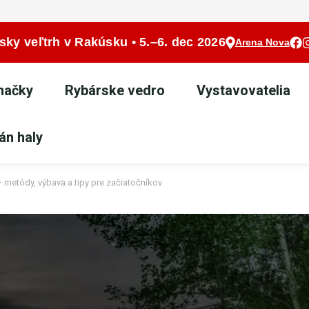
sky veľtrh v Rakúsku • 5.–6. dec 2026
Arena Nova
značky
Rybárske vedro
Vystavovatelia
án haly
 metódy, výbava a tipy pre začiatočníkov