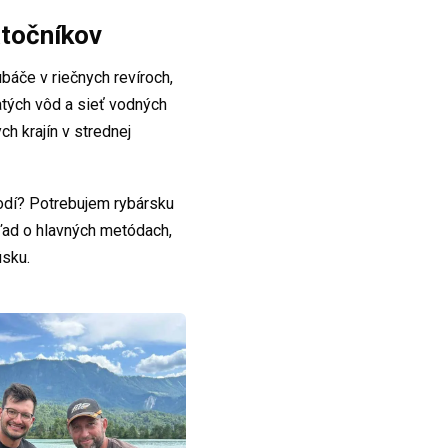
atočníkov
báče v riečnych revíroch,
atých vôd a sieť vodných
h krajín v strednej
hodí? Potrebujem rybársku
ľad o hlavných metódach,
úsku.