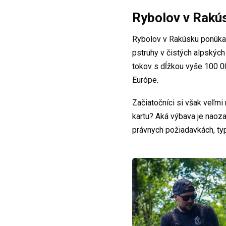
Rybolov v Rakús
Rybolov v Rakúsku ponúka o
pstruhy v čistých alpských
tokov s dĺžkou vyše 100 00
Európe.
Začiatočníci si však veľmi
kartu? Aká výbava je naoz
právnych požiadavkách, ty