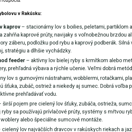
a rozpočtu.
rybolovu v Rakúsku:
ov kaprov
– stacionárny lov s boilies, peletami, partiklom
 zahŕňa kaprové prúty, navijaky s voľnobežnou brzdou ale
tory záberu, podložku pod rybu a kaprový podberák. Silná v
j, stratégiu a dlhšie vychádzky.
hod feeder
– aktívny lov bielej ryby s krmítkom alebo m
ery, prehľadná výbava a rýchle učenie. Veľmi dobrá metód
vny lov s gumovými nástrahami, wobblermi, rotačkami, pla
ú šťuka, zubáč, ostriež a niekedy aj sumec. Dobrá voľba p
aktívne prehľadávať vodu.
 širší pojem pre cielený lov šťuky, zubáča, ostrieža, sumc
 ryby sa používajú prívlačové prúty, systémy s mŕtvou ry
y, woblery alebo špeciálne sumcové montáže.
 cielený lov najväčších dravcov v rakúskych riekach a ja