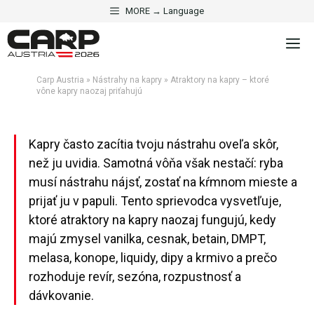
Preskočiť
MORE → Language
na
NÁSTRAHY NA KAPRY
M
obsah
Atraktory na kapry – ktoré
vône kapry naozaj priťahujú
Carp Austria
»
Nástrahy na kapry
»
Atraktory na kapry – ktoré
vône kapry naozaj priťahujú
Aktualisiert am 20. júna 2026 · 5 Min. Lesezeit
Kapry často zacítia tvoju nástrahu oveľa skôr,
než ju uvidia. Samotná vôňa však nestačí: ryba
musí nástrahu nájsť, zostať na kŕmnom mieste a
prijať ju v papuli. Tento sprievodca vysvetľuje,
ktoré atraktory na kapry naozaj fungujú, kedy
majú zmysel vanilka, cesnak, betain, DMPT,
melasa, konope, liquidy, dipy a krmivo a prečo
rozhoduje revír, sezóna, rozpustnosť a
dávkovanie.