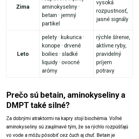
vysoká
Zima
aminokyseliny ·
rozpustnosť,
betain · jemný
jasné signály
partikel
pelety · kukurica ·
rýchle šírenie,
konope · drvené
aktívne ryby,
Leto
boilies · sladké
pravidelný
liquidy · ovocné
príjem
arómy
potravy
Prečo sú betain, aminokyseliny a
DMPT také silné?
Za dobrými atraktormi na kapry stojí biochémia. Voľné
aminokyseliny sú zaujímavé tým, že sa rýchlo rozpúšťajú
vo vode a môžu pôsobiť cez čuch aj chuť. Betain je