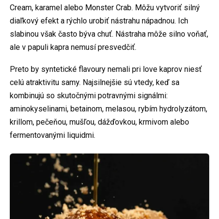
Cream, karamel alebo Monster Crab. Môžu vytvoriť silný
diaľkový efekt a rýchlo urobiť nástrahu nápadnou. Ich
slabinou však často býva chuť. Nástraha môže silno voňať,
ale v papuli kapra nemusí presvedčiť.
Preto by syntetické flavoury nemali pri love kaprov niesť
celú atraktivitu samy. Najsilnejšie sú vtedy, keď sa
kombinujú so skutočnými potravnými signálmi:
aminokyselinami, betainom, melasou, rybím hydrolyzátom,
krillom, pečeňou, mušľou, dážďovkou, krmivom alebo
fermentovanými liquidmi.