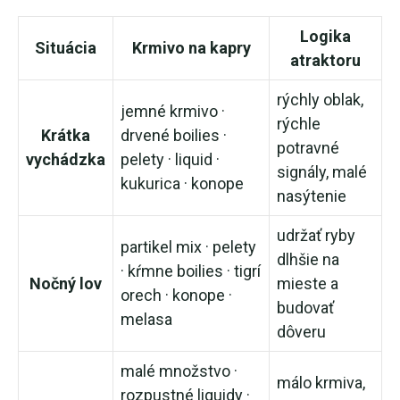
Logika
Situácia
Krmivo na kapry
atraktoru
rýchly oblak,
jemné krmivo ·
rýchle
Krátka
drvené boilies ·
potravné
vychádzka
pelety · liquid ·
signály, malé
kukurica · konope
nasýtenie
udržať ryby
partikel mix · pelety
dlhšie na
· kŕmne boilies · tigrí
Nočný lov
mieste a
orech · konope ·
budovať
melasa
dôveru
malé množstvo ·
málo krmiva,
rozpustné liquidy ·