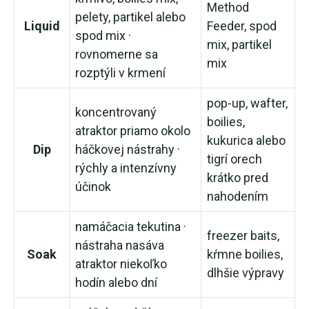
Method
pelety, partikel alebo
Liquid
Feeder, spod
spod mix ·
mix, partikel
rovnomerne sa
mix
rozptýli v krmení
pop-up, wafter,
koncentrovaný
boilies,
atraktor priamo okolo
kukurica alebo
Dip
háčkovej nástrahy ·
tigrí orech
rýchly a intenzívny
krátko pred
účinok
nahodením
namáčacia tekutina ·
freezer baits,
nástraha nasáva
Soak
kŕmne boilies,
atraktor niekoľko
dlhšie výpravy
hodín alebo dní