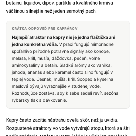
betainu, liquidov, dipov, partiklu a kvalitného krmiva
väčšinou silnejšie než jeden samotný pach.
KRÁTKA ODPOVEĎ PRE KAPRÁROV
Najlepší atraktor na kapry nie je jedna fľaštička ani
jedna konkrétna vôňa.
V praxi fungujú mimoriadne
spoľahlivo prírodné potravné signály ako konope,
melasa, krill, mušľa, dážďovka, pečeň, voľné
aminokyseliny a betain. Sladké arómy ako vanilka,
jahoda, ananás alebo karamel často silno fungujú v
teplej vode. Cesnak, mušľa, krill, Scopex a kyselina
maslová bývajú výraznejšie v studenej vode.
Rozhodujúce zostáva, aby k sebe sedeli revír, sezóna,
rybársky tlak a dávkovanie.
Kapry často zacítia nástrahu oveľa skôr, než ju uvidia.
Rozpustené atraktory vo vode vytvárajú stopu, ktorá sa šíri