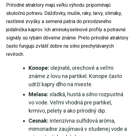
Prírodné atraktory majú veľkú výhodu: pripomínajú
skutočnú potravu. Dážďovky, mušle, raky, larvy, slimáky,
rastlinné zvyšky a semená patria do prirodzeného
jedálnička kaprov. Ich aminokyselinové profily a potravné
signály sú rybám dôverne známe. Preto prírodné atraktory
často fungujú zvlášť dobre na silno prechytávaných
revíroch.
Konope:
olejnaté, orechové a veľmi
známe z lovu na partikel. Konope často
udrží kapry dlho na mieste.
Melasa:
sladká, hustá a silno rozpustná
vo vode. Veľmi vhodná pre partikel,
krmivo, pelety a ako prírodný dip.
Cesnak:
intenzívna sulfidová aróma,
mimoriadne zaujímavá v studenej vode a