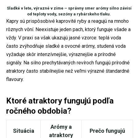
Sladké v lete, výrazné v zime – správny smer arómy silno závisí
od teploty vody, sezóny a rybárskeho tlaku.
Kapry sú prispôsobivé kaprovité ryby a reagujú na mnoho
rôznych vôní. Neexistuje jeden pach, ktorý funguje všade a
vždy. V praxi sa však ukazujú jasné vzorce: teplá voda
často zvýhodňuje sladké a ovocné arómy, studená voda
vyžaduje skôr intenzívnejšie, výraznejšie a prírodné
signály. Na silno prechytávaných revíroch fungujú prírodné
atraktory často stabilnejšie než veľmi výrazné štandardné
flavoury.
Ktoré atraktory fungujú podľa
ročného obdobia?
Arómy a
Situácia
Prečo fungujú
atraktory