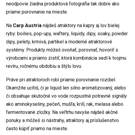
neodpovie žiadna produktová fotografia tak dobre ako
priame porovnanie na mieste.
Na
Carp Austria
nájdeš atraktory na kapry aj lov bielej
ryby: boilies, pop-upy, waftery, liquidy, dipy, soaky, powder
dipy, pelety, krmivá, partikel a moderné atraktorové
systémy. Produkty môžeš ovoňať, porovnať, hovoriť s
výrobcami a priamo zistiť, ktorá kombinácia sedí k tvojmu
revíru, ročnému obdobiu a štýlu lovu.
Práve pri atraktoroch robí priame porovnanie rozdiel.
Okamžite ucítiš, či je liquid len silno aromatizovaný, alebo
či obsahuje skutočné vo vode rozpustné potravné signály
ako aminokyseliny, pečeň, mušľa, krill, rak, melasa alebo
fermentované zložky. Na veľtrhu navyše nájdeš akčné
ponuky a môžeš si nástrahy, atraktory aj príslušenstvo
často kúpiť priamo na mieste.