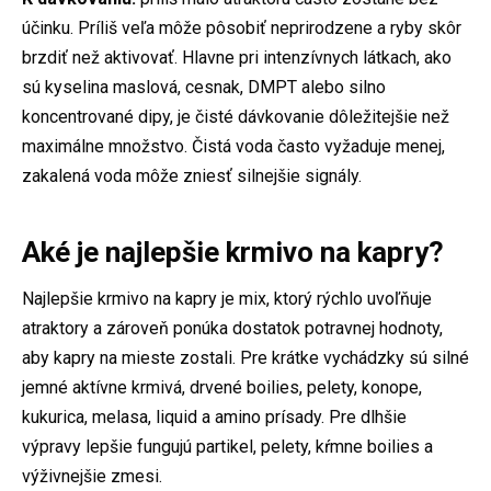
účinku. Príliš veľa môže pôsobiť neprirodzene a ryby skôr
brzdiť než aktivovať. Hlavne pri intenzívnych látkach, ako
sú kyselina maslová, cesnak, DMPT alebo silno
koncentrované dipy, je čisté dávkovanie dôležitejšie než
maximálne množstvo. Čistá voda často vyžaduje menej,
zakalená voda môže zniesť silnejšie signály.
Aké je najlepšie krmivo na kapry?
Najlepšie krmivo na kapry je mix, ktorý rýchlo uvoľňuje
atraktory a zároveň ponúka dostatok potravnej hodnoty,
aby kapry na mieste zostali. Pre krátke vychádzky sú silné
jemné aktívne krmivá, drvené boilies, pelety, konope,
kukurica, melasa, liquid a amino prísady. Pre dlhšie
výpravy lepšie fungujú partikel, pelety, kŕmne boilies a
výživnejšie zmesi.