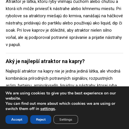
Atraktor je látka, ktorú ryby vnímajú čuchom alebo chuťou a
ktorá ich môže priviesť k nástrahe alebo kŕmnemu miestu. Pri
rybolove sa atraktory miešajú do krmiva, nanášajú na háčkové
nástrahy, pridávajú do partiklu alebo používajú ako liquid, dip či
soak. Pri love kaprov je dôležité, aby atraktor nielen silno
voňal, ale aj podporoval potravné správanie a prijatie nástrahy
v papuli.
Aký je najlepší atraktor na kapry?
Najlepší atraktor na kapry nie je jedna jediná látka, ale vhodná
kombinácia prírodných potravných signálov, rozpustných
aróm, betainu, aminokyselín, liquidov a nástrahy, ktorej ryba
dôveruje. Konope, melasa, krill, mušľa, dážďovka, pečeň, voľné
We are using cookies to give you the best experience on our
website.
aminokyseliny a betain fungujú v mnohých situáciách veľmi
You can find out more about which cookies we are using or
dobre. V teplej vode často zaberajú sladké a ovocné vône, v
switch them off in
settings
.
studenej vode skôr cesnak, krill, mušľa, Scopex a dobre
Accept
Reject
Settings
rozpustné atraktory.