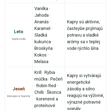
Vanilka ·
Jahoda ·
Ananás ·
Kapry sú aktívne,
Karamel ·
častejšie prijímajú
Leto
Sladká
potravu a sladké
teplá voda
kukurica ·
arómy sa v teplej
Broskyňa ·
vode rýchlo šíria
Kokos ·
Melasa
Krill · Rybia
Kapry si vytvárajú
múčka · Pečeň
energetické
· Robin Red ·
Jeseň
zásoby a silno
Chilli · Škorica
reagujú na výživné,
klesajúce teploty
· korenené a
výrazné potravné
proteínové
signály