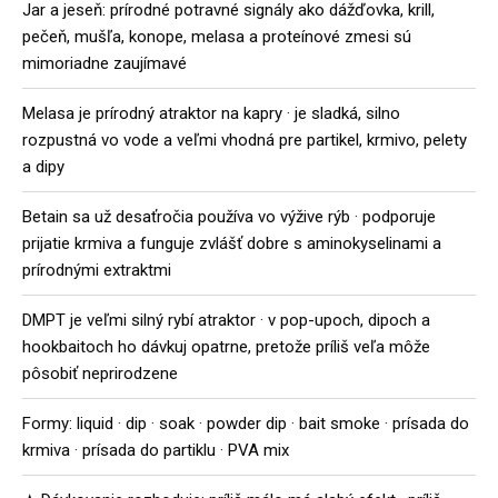
Jar a jeseň: prírodné potravné signály ako dážďovka, krill,
pečeň, mušľa, konope, melasa a proteínové zmesi sú
mimoriadne zaujímavé
Melasa je prírodný atraktor na kapry · je sladká, silno
rozpustná vo vode a veľmi vhodná pre partikel, krmivo, pelety
a dipy
Betain sa už desaťročia používa vo výžive rýb · podporuje
prijatie krmiva a funguje zvlášť dobre s aminokyselinami a
prírodnými extraktmi
DMPT je veľmi silný rybí atraktor · v pop-upoch, dipoch a
hookbaitoch ho dávkuj opatrne, pretože príliš veľa môže
pôsobiť neprirodzene
Formy: liquid · dip · soak · powder dip · bait smoke · prísada do
krmiva · prísada do partiklu · PVA mix