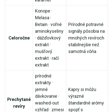
Konope ·
Melasa ·
Betain · voľné
Prírodné potravné
aminokyseliny
signály pôsobia na
Celoročne
· dážďovkový
mnohých revíroch
extrakt ·
stabilnejšie než
mušľový
samotná vôňa
extrakt · račí
extrakt
prírodné
extrakty ·
jemné
Kapry si môžu
dávkovanie ·
výrazné
Prechytané
washed-out
štandardné arómy
revíry
vzhľad · zmesi
spojiť s