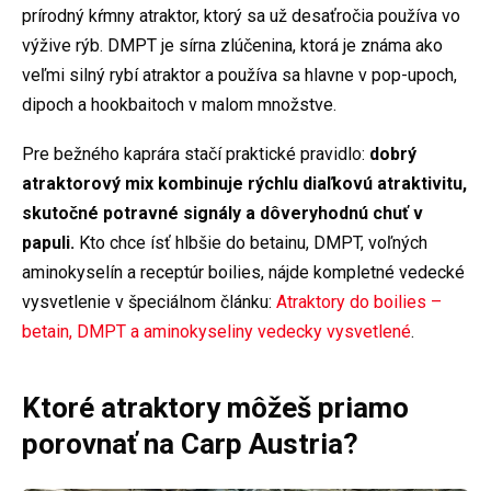
prírodný kŕmny atraktor, ktorý sa už desaťročia používa vo
výžive rýb. DMPT je sírna zlúčenina, ktorá je známa ako
veľmi silný rybí atraktor a používa sa hlavne v pop-upoch,
dipoch a hookbaitoch v malom množstve.
Pre bežného kaprára stačí praktické pravidlo:
dobrý
atraktorový mix kombinuje rýchlu diaľkovú atraktivitu,
skutočné potravné signály a dôveryhodnú chuť v
papuli.
Kto chce ísť hlbšie do betainu, DMPT, voľných
aminokyselín a receptúr boilies, nájde kompletné vedecké
vysvetlenie v špeciálnom článku:
Atraktory do boilies –
betain, DMPT a aminokyseliny vedecky vysvetlené
.
Ktoré atraktory môžeš priamo
porovnať na Carp Austria?