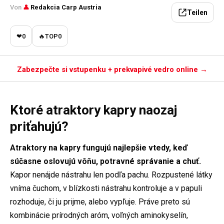
Von
👤
Redakcia Carp Austria
Teilen
❤
0
🔥
TOP
0
Zabezpečte si vstupenku + prekvapivé vedro online →
Ktoré atraktory kapry naozaj
priťahujú?
Atraktory na kapry fungujú najlepšie vtedy, keď
súčasne oslovujú vôňu, potravné správanie a chuť.
Kapor nenájde nástrahu len podľa pachu. Rozpustené látky
vníma čuchom, v blízkosti nástrahu kontroluje a v papuli
rozhoduje, či ju prijme, alebo vypľuje. Práve preto sú
kombinácie prírodných aróm, voľných aminokyselín,