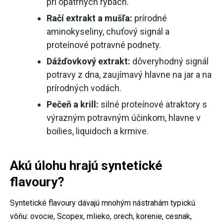
pri opatrných rybách.
Račí extrakt a mušľa:
prírodné
aminokyseliny, chuťový signál a
proteínové potravné podnety.
Dážďovkový extrakt:
dôveryhodný signál
potravy z dna, zaujímavý hlavne na jar a na
prírodných vodách.
Pečeň a krill:
silné proteínové atraktory s
výrazným potravným účinkom, hlavne v
boilies, liquidoch a krmive.
Akú úlohu hrajú syntetické
flavoury?
Syntetické flavoury dávajú mnohým nástrahám typickú
vôňu: ovocie, Scopex, mlieko, orech, korenie, cesnak,