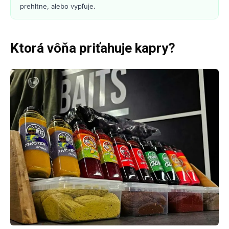
prehltne, alebo vypľuje.
Ktorá vôňa priťahuje kapry?