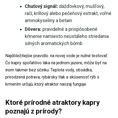
Chuťový signál:
dážďovkový, mušľový,
račí, krillový alebo pečeňový extrakt, voľné
aminokyseliny a betain
Dôvera:
pravidelné a prispôsobené
kŕmenie namiesto neustáleho striedania
silných aromatických bômb
Najdôležitejšie pravidlo: na novej vode je nutné testovať.
Čo kapry spoľahlivo láka na jednom jazere, môže byť na
inom takmer bez účinku. Teplota vody, obsádka,
prirodzená potrava, rybársky tlak a skúsenosť rýb s
krmením určujú, ktorý atraktor naozaj funguje.
Ktoré prírodné atraktory kapry
poznajú z prírody?