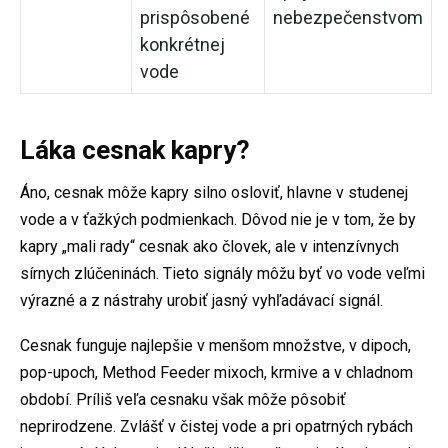
prispôsobené
nebezpečenstvom
konkrétnej
vode
Láka cesnak kapry?
Áno, cesnak môže kapry silno osloviť, hlavne v studenej
vode a v ťažkých podmienkach. Dôvod nie je v tom, že by
kapry „mali rady“ cesnak ako človek, ale v intenzívnych
sírnych zlúčeninách. Tieto signály môžu byť vo vode veľmi
výrazné a z nástrahy urobiť jasný vyhľadávací signál.
Cesnak funguje najlepšie v menšom množstve, v dipoch,
pop-upoch, Method Feeder mixoch, krmive a v chladnom
období. Príliš veľa cesnaku však môže pôsobiť
neprirodzene. Zvlášť v čistej vode a pri opatrných rybách