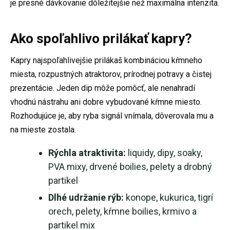
je presné dávkovanie dôležitejšie než maximálna intenzita.
Ako spoľahlivo prilákať kapry?
Kapry najspoľahlivejšie prilákaš kombináciou kŕmneho
miesta, rozpustných atraktorov, prírodnej potravy a čistej
prezentácie. Jeden dip môže pomôcť, ale nenahradí
vhodnú nástrahu ani dobre vybudované kŕmne miesto.
Rozhodujúce je, aby ryba signál vnímala, dôverovala mu a
na mieste zostala.
Rýchla atraktivita:
liquidy, dipy, soaky,
PVA mixy, drvené boilies, pelety a drobný
partikel
Dlhé udržanie rýb:
konope, kukurica, tigrí
orech, pelety, kŕmne boilies, krmivo a
partikel mix