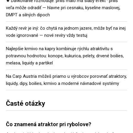
★ Dávkovanie rozhoduje: príliš málo má slabý efekt · príliš
veľa môže odradiť — hlavne pri cesnaku, kyseline maslovej,
DMPT a silných dipoch
Každý revír je iný: čo chytá na jednom jazere, môže byť na inej
vode ignorované — nové revíry vždy testuj
Najlepšie krmivo na kapry kombinuje rýchlu atraktivitu s
potravnou hodnotou: konope, kukurica, pelety, drvené boilies,
melasa, liquidy a partikel
Na Carp Austria môžeš priamo u výrobcov porovnať atraktory,
liquidy, dipy, boilies, krmivo a moderné návnadové systémy
Časté otázky
Čo znamená atraktor pri rybolove?