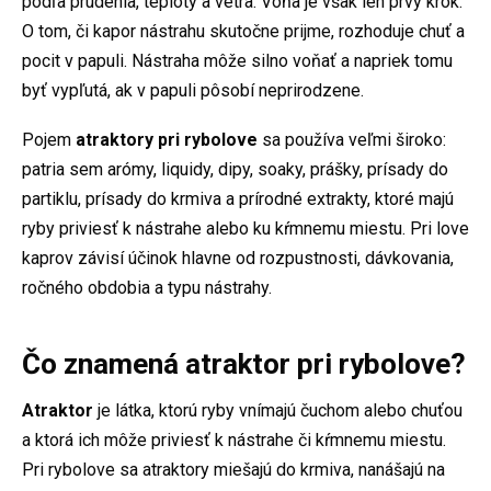
podľa prúdenia, teploty a vetra. Vôňa je však len prvý krok.
O tom, či kapor nástrahu skutočne prijme, rozhoduje chuť a
pocit v papuli. Nástraha môže silno voňať a napriek tomu
byť vypľutá, ak v papuli pôsobí neprirodzene.
Pojem
atraktory pri rybolove
sa používa veľmi široko:
patria sem arómy, liquidy, dipy, soaky, prášky, prísady do
partiklu, prísady do krmiva a prírodné extrakty, ktoré majú
ryby priviesť k nástrahe alebo ku kŕmnemu miestu. Pri love
kaprov závisí účinok hlavne od rozpustnosti, dávkovania,
ročného obdobia a typu nástrahy.
Čo znamená atraktor pri rybolove?
Atraktor
je látka, ktorú ryby vnímajú čuchom alebo chuťou
a ktorá ich môže priviesť k nástrahe či kŕmnemu miestu.
Pri rybolove sa atraktory miešajú do krmiva, nanášajú na