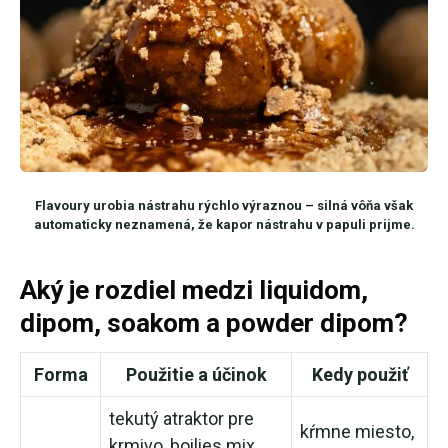
Flavoury urobia nástrahu rýchlo výraznou – silná vôňa však
automaticky neznamená, že kapor nástrahu v papuli prijme.
Aký je rozdiel medzi liquidom,
dipom, soakom a powder dipom?
Forma
Použitie a účinok
Kedy použiť
tekutý atraktor pre
kŕmne miesto,
krmivo, boilies mix,