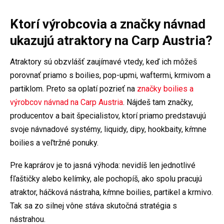
Ktorí výrobcovia a značky návnad
ukazujú atraktory na Carp Austria?
Atraktory sú obzvlášť zaujímavé vtedy, keď ich môžeš
porovnať priamo s boilies, pop-upmi, waftermi, krmivom a
partiklom. Preto sa oplatí pozrieť na
značky boilies a
výrobcov návnad na Carp Austria
. Nájdeš tam značky,
producentov a bait špecialistov, ktorí priamo predstavujú
svoje návnadové systémy, liquidy, dipy, hookbaity, kŕmne
boilies a veľtržné ponuky.
Pre kaprárov je to jasná výhoda: nevidíš len jednotlivé
fľaštičky alebo kelímky, ale pochopíš, ako spolu pracujú
atraktor, háčková nástraha, kŕmne boilies, partikel a krmivo.
Tak sa zo silnej vône stáva skutočná stratégia s
nástrahou.