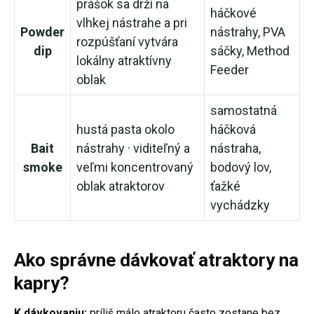
prášok sa drží na
háčkové
vlhkej nástrahe a pri
Powder
nástrahy, PVA
rozpúšťaní vytvára
dip
sáčky, Method
lokálny atraktívny
Feeder
oblak
samostatná
hustá pasta okolo
háčková
Bait
nástrahy · viditeľný a
nástraha,
smoke
veľmi koncentrovaný
bodový lov,
oblak atraktorov
ťažké
vychádzky
Ako správne dávkovať atraktory na
kapry?
K dávkovaniu:
príliš málo atraktoru často zostane bez