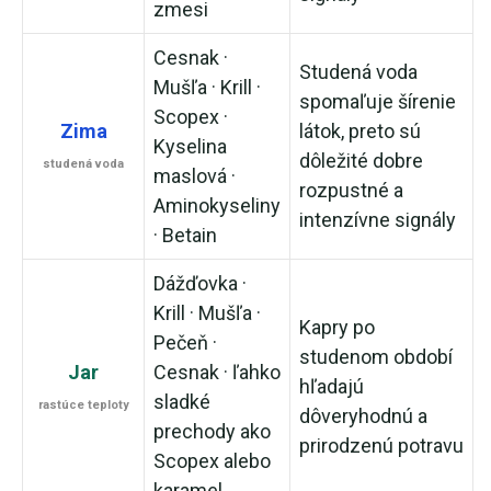
zmesi
Cesnak ·
Studená voda
Mušľa · Krill ·
spomaľuje šírenie
Scopex ·
Zima
látok, preto sú
Kyselina
dôležité dobre
studená voda
maslová ·
rozpustné a
Aminokyseliny
intenzívne signály
· Betain
Dážďovka ·
Krill · Mušľa ·
Kapry po
Pečeň ·
studenom období
Jar
Cesnak · ľahko
hľadajú
sladké
rastúce teploty
dôveryhodnú a
prechody ako
prirodzenú potravu
Scopex alebo
karamel