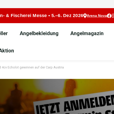
n- & Fischerei Messe • 5.–6. Dez 2026
Arena Nova
ller
Angelbekleidung
Angelmagazin
Aktion
id 4cv Echolot gewinnen auf der Carp Austria