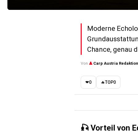
Moderne Echolot
Grundausstattung
Chance, genau d
Von
👤
Carp Austria Redaktio
❤
0
🔥
TOP
0
🎣 Vorteil von 