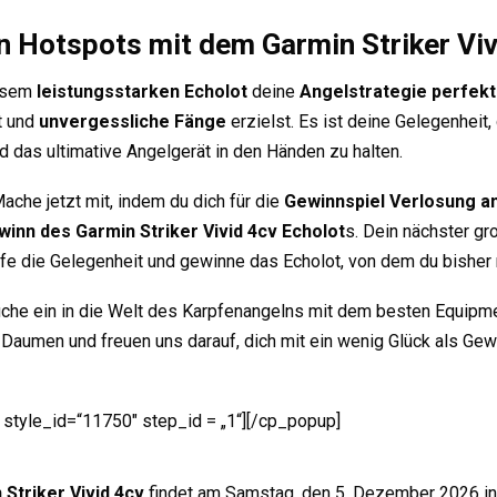
n Hotspots mit dem Garmin Striker Viv
iesem
leistungsstarken Echolot
deine
Angelstrategie perfekt
t und
unvergessliche Fänge
erzielst. Es ist deine Gelegenheit,
 das ultimative Angelgerät in den Händen zu halten.
ache jetzt mit, indem du dich für die
Gewinnspiel Verlosung a
winn des Garmin Striker Vivid 4cv Echolot
s. Dein nächster gr
eife die Gelegenheit und gewinne das Echolot, von dem du bisher 
uche ein in die Welt des Karpfenangelns mit dem besten Equipmen
e Daumen und freuen uns darauf, dich mit ein wenig Glück als Ge
 style_id=“11750″ step_id = „1“][/cp_popup]
 Striker Vivid 4cv
findet am Samstag, den 5. Dezember 2026 in d