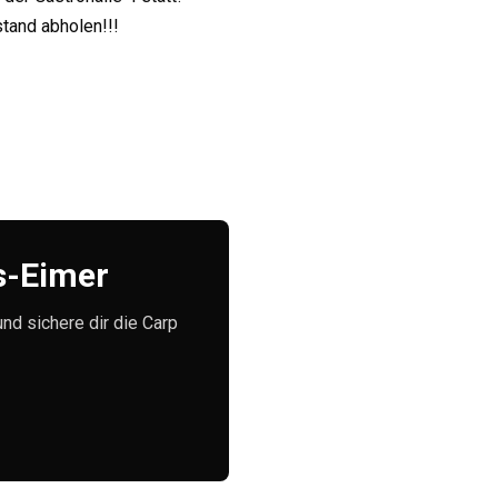
tand abholen!!!
e
s-Eimer
und sichere dir die Carp