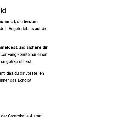
id
ionierst
, die
besten
 dein Angelerlebnis auf die
nmeldest
, und
sichere dir
oßer Fang könnte nur einen
nur geträumt hast.
t, das du dir vorstellen
winner das Echolot
er Gastrohalle 4 statt!