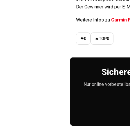
Der Gewinner wird per E-M
Weitere Infos zu
Garmin F
❤
0
🔥
TOP
0
Sichere
Nur online vorbestellba