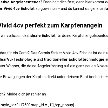
mative Angelabenteuer
? Dann halt dich fest, denn hier kommt d
r Vivid 4cv Echolot
zu gewinnen – und du kannst es ganz einf
Vivid 4cv perfekt zum Karpfenangeln
– wir verlosen das
ideale Echolot
für deine Karpfenangelabenteu
.
as für ein Gerät? Das Garmin Striker Vivid 4cv Echolot ist dein 
learVü-Technologie
und
traditioneller Echolottechnologie
au
ter Wasser, die deine Angelerfahrung auf ein ganz neues Nivea
 die Bewegungen der Karpfen direkt unter deinem Boot beobachten
h? Melde dich jetzt hier an.
 style_id=“11750″ step_id = „1“][/cp_popup]