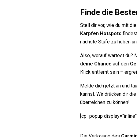
Finde die Beste
Stell dir vor, wie du mit d
Karpfen Hotspots
findes
nächste Stufe zu heben und
Also, worauf wartest du? M
deine Chance
auf den
Ge
Klick entfernt sein – ergr
Melde dich jetzt an und ta
kannst. Wir drücken dir di
überreichen zu können!
[cp_popup display=“inline“
Die Verlosung des
Garmin