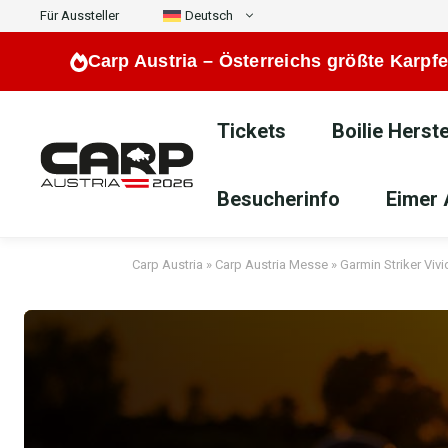
Zum
Für Aussteller
Deutsch
Inhalt
Carp Austria –
Österreichs größte Karpfe
springen
Tickets
Boilie Herste
Besucherinfo
Eimer 
Carp Austria
»
Carp Austria Messe
»
Garmin Striker Viv