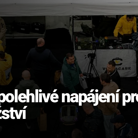
lehlivé napájení pr
ství