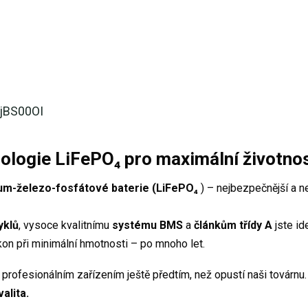
OjBS00OI
ologie LiFePO₄ pro maximální životno
ium-železo-fosfátové baterie (LiFePO₄
) – nejbezpečnější a ne
yklů
, vysoce kvalitnímu
systému BMS
a
článkům třídy A
jste id
on při minimální hmotnosti – po mnoho let.
 profesionálním zařízením ještě předtím, než opustí naši továrnu
valita.