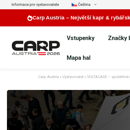
Přeskočit
Informace pro vystavovatele
Čeština
na
Carp Austria –
Největší kapr & rybářsk
obsah
Vstupenky
Značky b
Mapa hal
Carp Austria
»
Vystavovatel
»
VOLTACASE – spolehlivé 