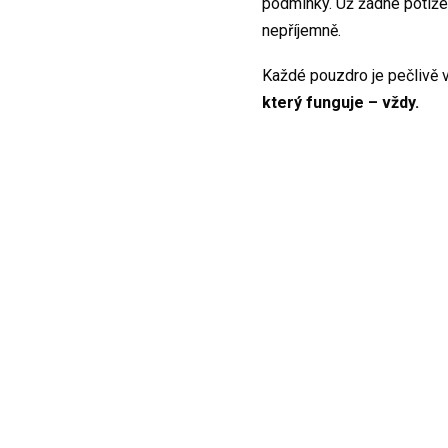
podmínky. Už žádné potíže
nepříjemně.
Každé pouzdro je pečlivě 
který funguje – vždy.