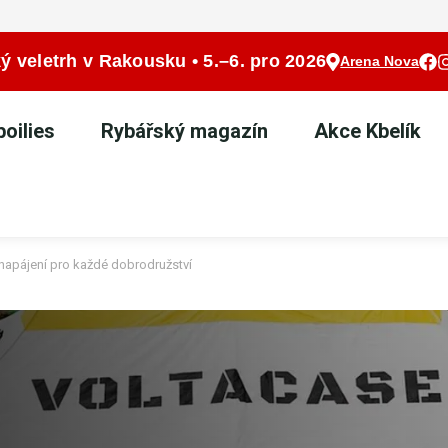
ý veletrh v Rakousku • 5.–6. pro 2026
Arena Nova
oilies
Rybářský magazín
Akce Kbelík
napájení pro každé dobrodružství