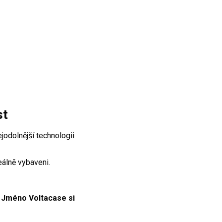
st
jodolnější technologii
eálně vybaveni.
.
Jméno Voltacase si