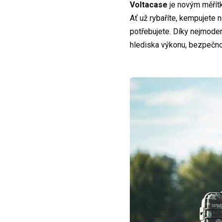
Voltacase
je novým měřítk
Ať už rybaříte, kempujete 
potřebujete. Díky nejmode
hlediska výkonu, bezpečnos