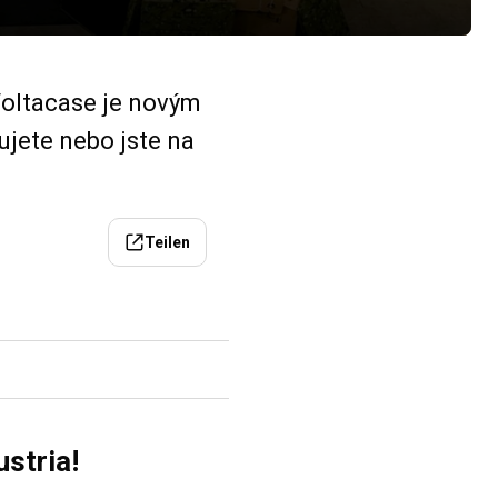
Voltacase je novým
ujete nebo jste na
Teilen
stria!