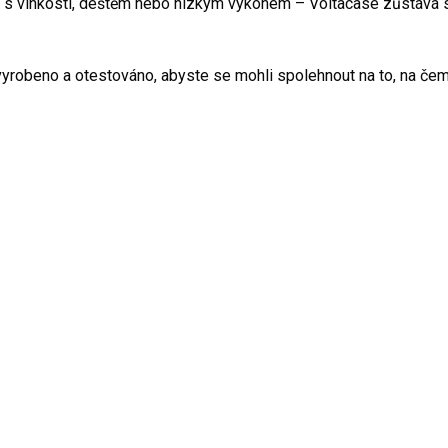
 s vlhkostí, deštěm nebo nízkým výkonem – Voltacase zůstává sp
vyrobeno a otestováno, abyste se mohli spolehnout na to, na čem