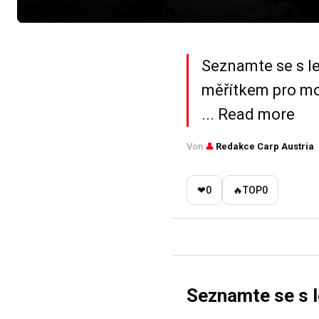
Seznamte se s le
měřítkem pro mob
... Read more
Von
👤
Redakce Carp Austria
❤
0
🔥
TOP
0
Seznamte se s l