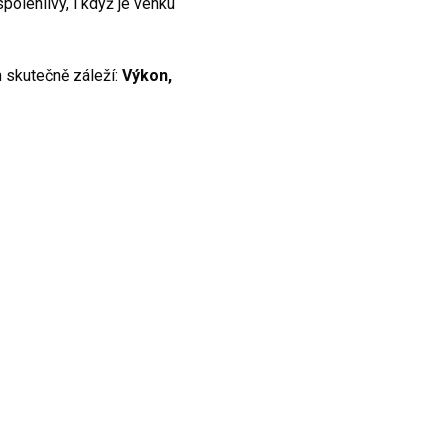
olehlivý, i když je venku
 skutečně záleží:
Výkon,