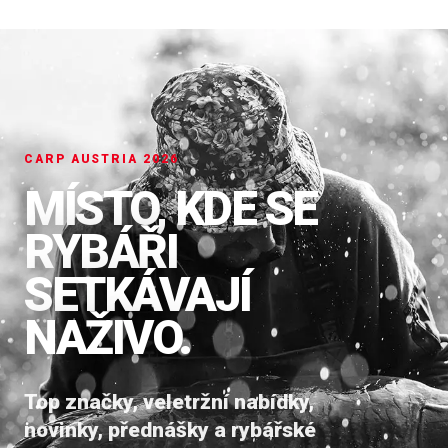
CARP AUSTRIA 2026
MÍSTO, KDE SE
RYBÁŘI
SETKÁVAJÍ
NAŽIVO.
Top značky, veletržní nabídky,
novinky, přednášky a rybářské