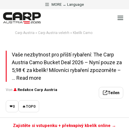
Přeskočit
MORE → Language
na
·
CARP AUSTRIA VELETRH
AKCE
M
obsah
Kbelík Camo
Carp Austria
»
Carp Austria veletrh
»
Kbelík Camo
Aktualisiert am 2. května 2026 · 5 Min. Lesezeit
Vaše nezbytnost pro příští rybaření: The Carp
Austria Camo Bucket Deal 2026 – Nyní pouze za
5,98 € za kbelík! Milovníci rybaření zpozorněte –
... Read more
Von
👤
Redakce Carp Austria
Teilen
❤
0
🔥
TOP
0
Zajistěte si vstupenku + překvapivý kbelík online →