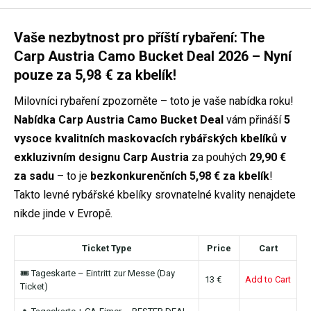
Vaše nezbytnost pro příští rybaření: The
Carp Austria Camo Bucket Deal 2026 – Nyní
pouze za 5,98 € za kbelík!
Milovníci rybaření zpozorněte – toto je vaše nabídka roku!
Nabídka Carp Austria Camo Bucket Deal
vám přináší
5
vysoce kvalitních maskovacích rybářských kbelíků v
exkluzivním designu Carp Austria
za pouhých
29,90 €
za sadu
– to je
bezkonkurenčních 5,98 € za kbelík
!
Takto levné rybářské kbelíky srovnatelné kvality nenajdete
nikde jinde v Evropě.
Ticket Type
Price
Cart
🎟 Tageskarte – Eintritt zur Messe (Day
13 €
Add to Cart
Ticket)