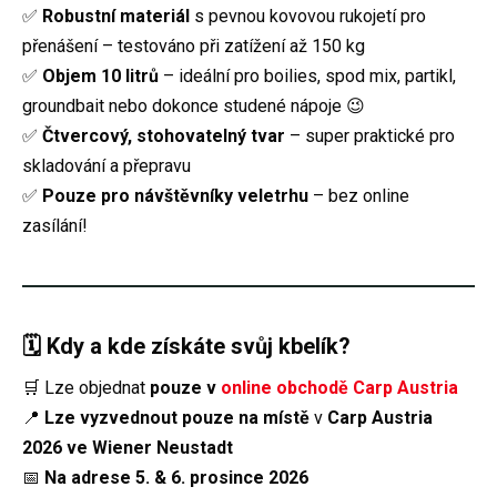
✅
Robustní materiál
s pevnou kovovou rukojetí pro
přenášení – testováno při zatížení až 150 kg
✅
Objem 10 litrů
– ideální pro boilies, spod mix, partikl,
groundbait nebo dokonce studené nápoje 😉
✅
Čtvercový, stohovatelný tvar
– super praktické pro
skladování a přepravu
✅
Pouze pro návštěvníky veletrhu
– bez online
zasílání!
🗓️ Kdy a kde získáte svůj kbelík?
🛒 Lze objednat
pouze v
online obchodě Carp Austria
📍
Lze vyzvednout pouze na místě
v
Carp Austria
2026 ve Wiener Neustadt
📅
Na adrese 5. & 6. prosince 2026