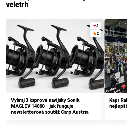
veletrh
❤
2
🔥
2
Vyhraj 3 kaprové navijáky Sonik
Kapr Rakou
MAGLEV 14000 – jak funguje
nejlepší k
newsletterová soutěž Carp Austria