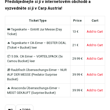
Předobjednejte si ji v internetovém obchodě a
vyzvedněte si ji v Carp Austria!
Ticket Type
Price
Cart
🎟 Tageskarte – Eintritt zur Messe (Day
13 €
Add to Cart
Ticket)
🔥 Tageskarte + CA-Eimer – BESTER DEAL
21 €
Add to Cart
(Ticket + Bucket) leer
📦 5 Stk. CA Eimer – VORTEILSPACK (5x
29.99 €
Add to Cart
Camou Bucket) leer
🎁 Raubfisch Überraschungs-Eimer – NUR
AUF DER MESSE (Predator Surprise
39.99 €
Add to Cart
Bucket)
🔥 Anaconda Überraschungs-Eimer –
39.99 €
Add to Cart
MEIST GEKAUFT (Surprise Bucket)
❤
0
🔥
TOP
0