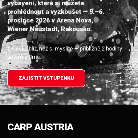
vybavení, které si můžete
prohlédnout a vyzkoušet — 5.–6.
prosince 2026 v Arena Nova,
Wiener Neustadt, Rakousko.
Z Česka blíž, než si myslíte — přibližně 2 hodiny
autem z Brna.
ZAJISTIT VSTUPENKU
CARP AUSTRIA