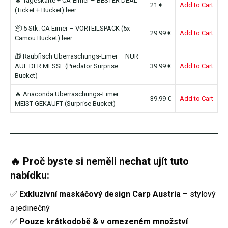
🔥 Tageskarte + CA-Eimer – BESTER DEAL
21 €
Add to Cart
(Ticket + Bucket) leer
📦 5 Stk. CA Eimer – VORTEILSPACK (5x
29.99 €
Add to Cart
Camou Bucket) leer
🎁 Raubfisch Überraschungs-Eimer – NUR
AUF DER MESSE (Predator Surprise
39.99 €
Add to Cart
Bucket)
🔥 Anaconda Überraschungs-Eimer –
39.99 €
Add to Cart
MEIST GEKAUFT (Surprise Bucket)
🔥 Proč byste si neměli nechat ujít tuto
nabídku:
✅
Exkluzivní maskáčový design Carp Austria
– stylový
a jedinečný
✅
Pouze krátkodobě & v omezeném množství