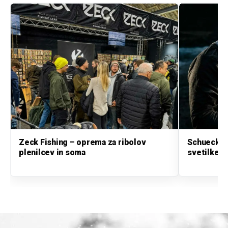
Zeck Fishing – oprema za ribolov
Schuecker
plenilcev in soma
svetilke i