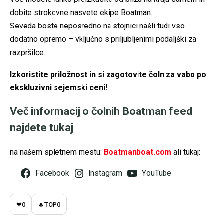
dobite strokovne nasvete ekipe Boatman.
Seveda boste neposredno na stojnici našli tudi vso
dodatno opremo – vključno s priljubljenimi podaljški za
razpršilce.
Izkoristite priložnost in si zagotovite čoln za vabo po
ekskluzivni sejemski ceni!
Več informacij o čolnih Boatman feed
najdete tukaj
na našem spletnem mestu:
Boatmanboat.com
ali tukaj:
Facebook
Instagram
YouTube
❤
0
🔥
TOP
0