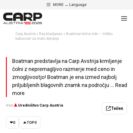
Skip
MORE → Language
to
·
RAZSTAVLJAVEC
ČOLNI IN TEHNOLOGIJA
M
content
Boatman krma čoln – Veliko
kakovosti za malo denarja
Carp Austria
»
Razstavljavec
»
Boatman krma čoln – Veliko
kakovosti za malo denarja
Aktualisiert am 2. maja 2026 · 5 Min. Lesezeit
Boatman predstavlja na Carp Avstrija krmljenje
čolni z nepremagljivo razmerje med ceno in
zmogljivostjo! Boatman je ena izmed najbolj
priljubljenih blagovnih znamk na področju ... Read
more
Von
👤
Uredništvo Carp Austria
Teilen
❤
0
🔥
TOP
0