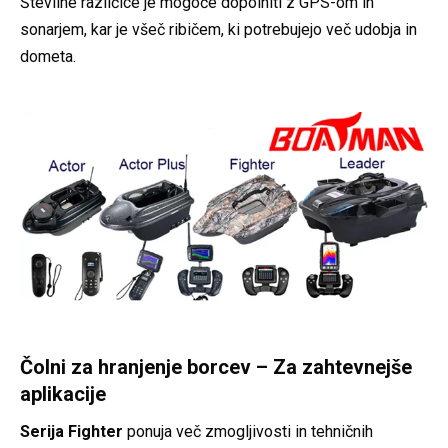
Številne različice je mogoče dopolniti z GPS-om in
sonarjem, kar je všeč ribičem, ki potrebujejo več udobja in
dometa.
Čolni za hranjenje borcev – Za zahtevnejše
aplikacije
Serija Fighter
ponuja več zmogljivosti in tehničnih