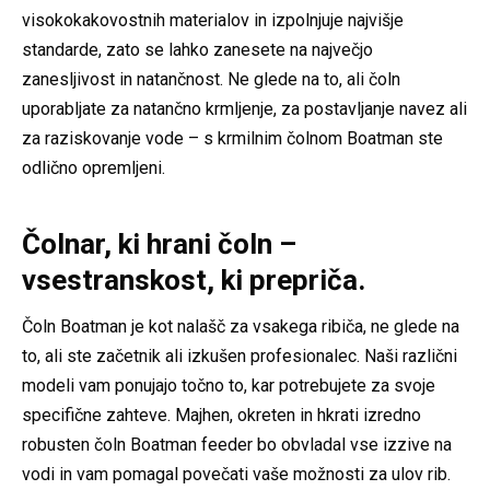
visokokakovostnih materialov in izpolnjuje najvišje
standarde, zato se lahko zanesete na največjo
zanesljivost in natančnost. Ne glede na to, ali čoln
uporabljate za natančno krmljenje, za postavljanje navez ali
za raziskovanje vode – s krmilnim čolnom Boatman ste
odlično opremljeni.
Čolnar, ki hrani čoln –
vsestranskost, ki prepriča.
Čoln Boatman je kot nalašč za vsakega ribiča, ne glede na
to, ali ste začetnik ali izkušen profesionalec. Naši različni
modeli vam ponujajo točno to, kar potrebujete za svoje
specifične zahteve. Majhen, okreten in hkrati izredno
robusten čoln Boatman feeder bo obvladal vse izzive na
vodi in vam pomagal povečati vaše možnosti za ulov rib.