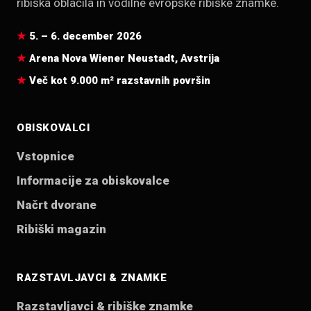
ribiška oblačila in vodilne evropske ribiške znamke.
5. – 6. december 2026
Arena Nova Wiener Neustadt, Avstrija
Več kot 9.000 m² razstavnih površin
OBISKOVALCI
Vstopnice
Informacije za obiskovalce
Načrt dvorane
Ribiški magazin
RAZSTAVLJAVCI & ZNAMKE
Razstavljavci & ribiške znamke