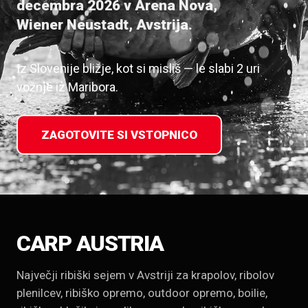
decembra 2026 v Arena Nova,
Wiener Neustadt, Avstrija.
Iz Slovenije bližje, kot si misliš — le slabi 2 uri
vožnje iz Maribora.
ZAGOTOVITE SI VSTOPNICO
CARP AUSTRIA
Največji ribiški sejem v Avstriji za krapolov, ribolov
plenilcev, ribiško opremo, outdoor opremo, boilie,