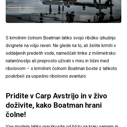
S krmilnim čolnom Boatman lahko svojo ribiško izkušnjo
dvignete na višjo raven. Ne glede na to, ali želite krmiti v
oddaljenih predelih vode, nameščati trnke z milimetrsko
natančnostjo ali preprosto uživati v miru in tišini med
ribolovom – s krmilnim čolnom Boatman boste z lahkoto
poskrbeli za uspešno ribolovno avanturo.
Pridite v Carp Avstrijo in v živo
doživite, kako Boatman hrani
čolne!
Vse modele lahko preizkusite od blizu na kraju samem in