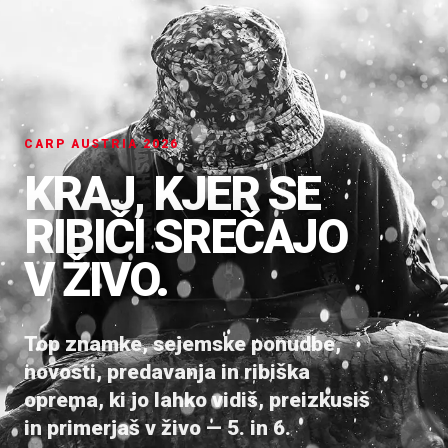
CARP AUSTRIA 2026
KRAJ, KJER SE
RIBIČI SREČAJO
V ŽIVO.
Top znamke, sejemske ponudbe,
novosti, predavanja in ribiška
oprema, ki jo lahko vidiš, preizkusiš
in primerjaš v živo — 5. in 6.