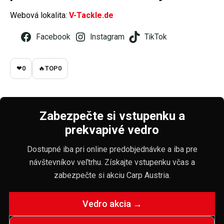
Webová lokalita:
V-Tackle.de
Facebook
Instagram
TikTok
❤
0
🔥
TOP
0
Zabezpečte si vstupenku a
prekvapivé vedro
Dostupné iba pri online predobjednávke a iba pre
návštevníkov veľtrhu. Získajte vstupenku včas a
zabezpečte si akciu Carp Austria.
Vedro akcia →