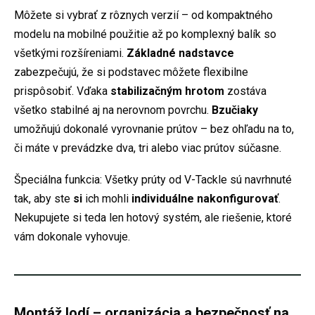
Môžete si vybrať z rôznych verzií – od kompaktného
modelu na mobilné použitie až po komplexný balík so
všetkými rozšíreniami.
Základné nadstavce
zabezpečujú, že si podstavec môžete flexibilne
prispôsobiť. Vďaka
stabilizačným hrotom
zostáva
všetko stabilné aj na nerovnom povrchu.
Bzučiaky
umožňujú dokonalé vyrovnanie prútov – bez ohľadu na to,
či máte v prevádzke dva, tri alebo viac prútov súčasne.
Špeciálna funkcia: Všetky prúty od V-Tackle sú navrhnuté
tak, aby ste
si
ich mohli
individuálne nakonfigurovať
.
Nekupujete si teda len hotový systém, ale riešenie, ktoré
vám dokonale vyhovuje.
Montáž lodí – organizácia a bezpečnosť na