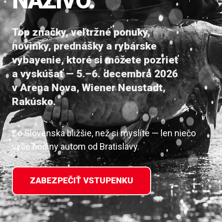
NAŽIVO.
Top značky, veľtržné ponuky,
novinky, prednášky a rybárske
vybavenie, ktoré si môžete pozrieť
a vyskúšať — 5.–6. decembra 2026
v Arena Nova, Wiener Neustadt,
Rakúsko.
Zo Slovenska bližšie, než si myslíte — len niečo
vyše hodiny autom od Bratislavy.
ZABEZPEČIŤ VSTUPENKU