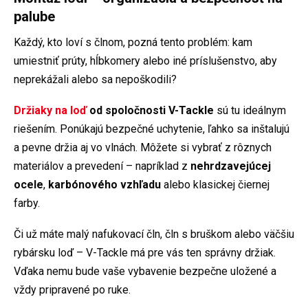
palube
Každý, kto loví s člnom, pozná tento problém: kam
umiestniť prúty, hĺbkomery alebo iné príslušenstvo, aby
neprekážali alebo sa nepoškodili?
Držiaky na loď
od spoločnosti V-Tackle
sú tu ideálnym
riešením. Ponúkajú bezpečné uchytenie, ľahko sa inštalujú
a pevne držia aj vo vlnách. Môžete si vybrať z rôznych
materiálov a prevedení – napríklad z
nehrdzavejúcej
ocele
,
karbónového vzhľadu
alebo klasickej čiernej
farby.
Či už máte malý nafukovací čln, čln s bruškom alebo väčšiu
rybársku loď – V-Tackle má pre vás ten správny držiak.
Vďaka nemu bude vaše vybavenie bezpečne uložené a
vždy pripravené po ruke.