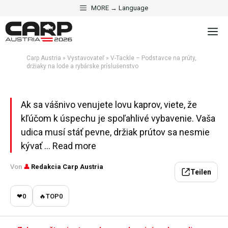
·
VYSTAVOVATEĽ
VYBAVENIE NA KAPRY
Preskočiť
MORE → Language
V-Tackle – Podstavce na
na
M
obsah
prúty, držiaky na lode a
rybárske príslušenstvo
Carp Austria
»
Vystavovateľ
»
V-Tackle – Podstavce na prúty,
držiaky na lode a rybárske príslušenstvo
Aktualisiert am 2. mája 2026 · 5 Min. Lesezeit
Ak sa vášnivo venujete lovu kaprov, viete, že
kľúčom k úspechu je spoľahlivé vybavenie. Vaša
udica musí stáť pevne, držiak prútov sa nesmie
kývať ... Read more
Von
👤
Redakcia Carp Austria
Teilen
❤
0
🔥
TOP
0