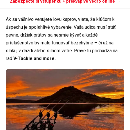
Zabezpečte si vstupenku + prekvapivé vedro online →
Ak sa vášnivo venujete lovu kaprov, viete, že kľúčom k
úspechu je spoľahlivé vybavenie. Vaša udica musí stáť
pevne, držiak prútov sa nesmie kývať a každé
príslušenstvo by malo fungovať bezchybne – či už na
slnku, v daždi alebo silnom vetre. Práve tu prichádza na
rad
V-Tackle and more.