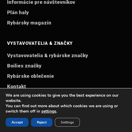
Informácie pre návštevníkov
Plán haly
Rybársky magazín
VYSTAVOVATELIA & ZNAČKY
Vystavovatelia & rybárske značky
Boilies značky
Rybárske oblečenie
Kontakt
We are using cookies to give you the best experience on our
website.
You can find out more about which cookies we are using or
RYBÁRSKE SVETY
switch them off in
settings
.
Sprievodca rybárskymi prútmi
Accept
Reject
Settings
Lov dravcov