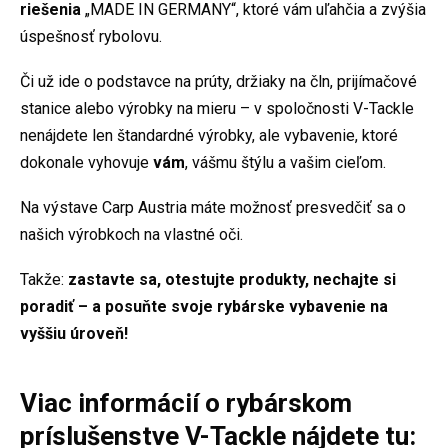
riešenia
„MADE IN GERMANY“, ktoré vám uľahčia a zvýšia
úspešnosť rybolovu.
Či už ide o podstavce na prúty, držiaky na čln, prijímačové
stanice alebo výrobky na mieru – v spoločnosti V-Tackle
nenájdete len štandardné výrobky, ale vybavenie, ktoré
dokonale vyhovuje
vám
, vášmu štýlu a vašim cieľom.
Na výstave Carp Austria máte možnosť presvedčiť sa o
našich výrobkoch na vlastné oči.
Takže:
zastavte sa, otestujte produkty, nechajte si
poradiť – a posuňte svoje rybárske vybavenie na
vyššiu úroveň!
Viac informácií o rybárskom
príslušenstve V-Tackle nájdete tu: