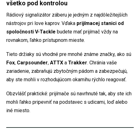
všetko pod kontrolou
Rádiový signalizátor záberu je jedným z najdôležitejších
nástrojov pri love kaprov. Vďaka
prijímacej stanici od
spoločnosti V-Tackle
budete mať prijímač vždy na
rovnakom, ľahko prístupnom mieste.
Tieto držiaky sú vhodné pre mnohé známe značky, ako sú
Fox
,
Carpsounder
,
ATTX
a
Trakker
. Chránia vaše
zariadenie, zabraňujú zbytočným pádom a zabezpečujú,
aby ste mohli v rozhodujúcom okamihu rýchlo reagovať.
Obzvlášť praktické: prijímače sú navrhnuté tak, aby ste ich
mohli ľahko pripevniť na podstavec s udicami, loď alebo
iné miesto.