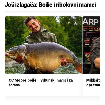
Još izlagača: Boilie i ribolovni mamci
CC Moore boile – vrhunski mamci za
Mikbaits b
šarana
oprema i m