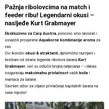
Pažnja ribolovcima na match i
feeder ribu! Legendarni okusi –
nasljeđe Kurt Grabmayer
Ekskluzivno za Carp Austria
, ponovno smo lansirali i
osvježili provjerene
Aquaborne kombinacije aroma
za
vas.
Ovi ikonični
okusi & atraktanti
, djelomično razvijeni i
testirani od strane legende ribolova šarana
Kurt
Grabmayer
, već su odlučili brojna natjecanja – i danas
osiguravaju
maksimalnu privlačnost
vaših
boila
i
mamaca za šarane.
Savršen izbor za ciljano privlačenje kapitalnih šarana na
vaše mjesto!