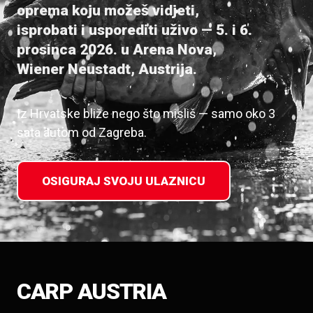
oprema koju možeš vidjeti,
isprobati i usporediti uživo — 5. i 6.
prosinca 2026. u Arena Nova,
Wiener Neustadt, Austrija.
Iz Hrvatske bliže nego što misliš — samo oko 3
sata autom od Zagreba.
OSIGURAJ SVOJU ULAZNICU
CARP AUSTRIA