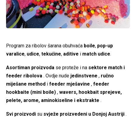
Program za ribolov šarana obuhvaća
boile
,
pop-up
varalice
,
udice
,
tekućine
,
aditive
i
match udice
.
Asortiman proizvoda
se proteže i na
sektore match i
feeder ribolova
. Ovdje nude
jedinstvene
,
ručno
miješane method
i
feeder mješavine
,
feeder
hookbaite (mini boile)
,
wavers, hookbait sprejeve,
pelete, arome, aminokiseline i ekstrakte
.
Svi proizvodi
su
svježe proizvedeni u Donjoj Austriji
.