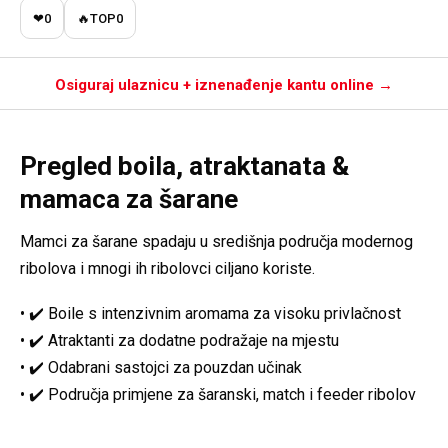
❤
0
🔥
TOP
0
Osiguraj ulaznicu + iznenađenje kantu online →
Pregled boila, atraktanata &
mamaca za šarane
Mamci za šarane spadaju u središnja područja modernog
ribolova i mnogi ih ribolovci ciljano koriste.
• ✔️ Boile s intenzivnim aromama za visoku privlačnost
• ✔️ Atraktanti za dodatne podražaje na mjestu
• ✔️ Odabrani sastojci za pouzdan učinak
• ✔️ Područja primjene za šaranski, match i feeder ribolov