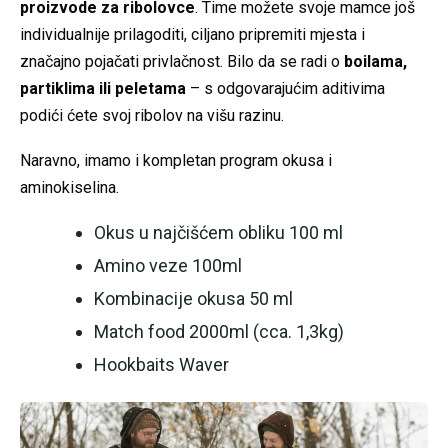
proizvode za ribolovce
. Time možete svoje mamce još
individualnije prilagoditi, ciljano pripremiti mjesta i
značajno pojačati privlačnost. Bilo da se radi o
boilama,
partiklima ili peletama
– s odgovarajućim aditivima
podići ćete svoj ribolov na višu razinu.
Naravno, imamo i kompletan program okusa i
aminokiselina.
Okus u najčišćem obliku 100 ml
Amino veze 100ml
Kombinacije okusa 50 ml
Match food 2000ml (cca. 1,3kg)
Hookbaits Waver