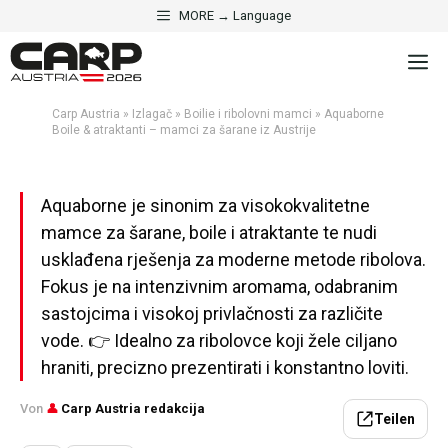
Preskoči
MORE → Language
na
·
BOILIE I RIBOLOVNI MAMCI
IZLAGAČ
Iz
sadržaj
Aquaborne Boile & atraktanti
– mamci za šarane iz Austrije
Carp Austria
»
Izlagač
»
Boilie i ribolovni mamci
»
Aquaborne
Boile & atraktanti – mamci za šarane iz Austrije
Aktualisiert am 5. svibnja 2026 · 5 Min. Lesezeit
Aquaborne je sinonim za visokokvalitetne
mamce za šarane, boile i atraktante te nudi
usklađena rješenja za moderne metode ribolova.
Fokus je na intenzivnim aromama, odabranim
sastojcima i visokoj privlačnosti za različite
vode. 👉 Idealno za ribolovce koji žele ciljano
hraniti, precizno prezentirati i konstantno loviti.
Von
👤
Carp Austria redakcija
Teilen