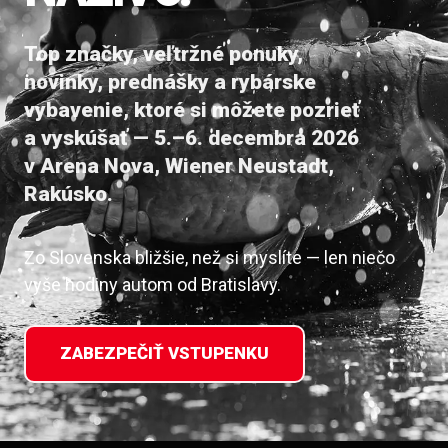
Top značky, veľtržné ponuky,
novinky, prednášky a rybárske
vybavenie, ktoré si môžete pozrieť
a vyskúšať — 5.–6. decembra 2026
v Arena Nova, Wiener Neustadt,
Rakúsko.
Zo Slovenska bližšie, než si myslíte — len niečo
vyše hodiny autom od Bratislavy.
ZABEZPEČIŤ VSTUPENKU