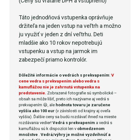
(Ceny sú vrátane DPH a vstupného)
Táto jednodňová vstupenka oprávňuje
držiteľa na jeden vstup na veľtrh a možno
ju využiť v jeden z dní veľtrhu. Deti
mladšie ako 10 rokov nepotrebujú
vstupenku a vstup na jarmok im
zabezpečí priamo kontrolór.
Dôležité informácie o vedrách s prekvapením
:
V
cene vedra s prekvapením alebo vedra s
kamuflážou
nie je
zahrnutá vstupenka na
predstavenie.
Zobrazené fotografie sú symbolické –
obsah sa môže líšiť, preto ich nazývame aj vedrá s
prekvapením 😃, ale
hodnota tovaru je zaručene
vyššia ako 100 eur
(v závislosti od krajiny aj oveľa
vyššia). Ďalšie ceny sa budú rozdávať ihneď na mieste
rozdávania vedier!
Vedrá s prekvapením
a vedrá s
kamuflážou sú k dispozícii len v
obmedzenom
množstve
.
Vedrá/výhry
je možné
vyzdvihnúť a