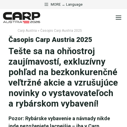
Preskočiť
MORE → Language
na
M
obsah
Carp Austria
»
Časopis Carp Austria 2025
Časopis Carp Austria 2025
Tešte sa na ohňostroj
zaujímavostí, exkluzívny
pohľad na bezkonkurenčné
veľtržné akcie a vzrušujúce
novinky o vystavovateľoch
a rybárskom vybavení!
Pozor: Rybárske vybavenie a návnady nikde
inde nezoženiete lacnejšie – iba v Carp