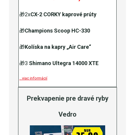
🎁2x
CX-2 CORKY kaprové prúty
🎁
Champions Scoop HC-330
🎁
Kolíska na kapry „Air Care“
🎁3
Shimano Ultegra 14000 XTE
…viac informácií
Prekvapenie pre dravé ryby
Vedro