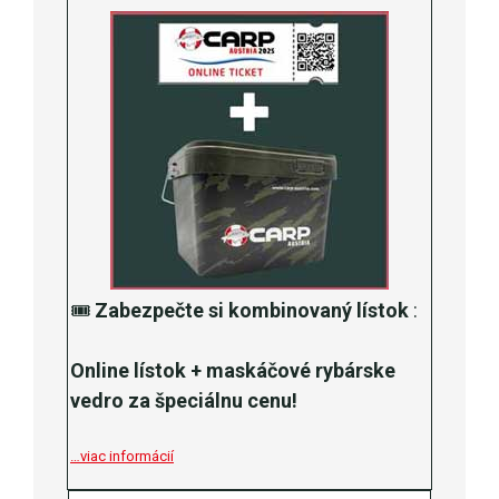
🎟️
Zabezpečte si kombinovaný lístok
:
Online lístok + maskáčové rybárske
vedro za špeciálnu cenu!
…viac informácií