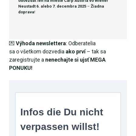
odovzdať
len na mieste
Carp Austria vo Wiener
Neustadt 6. alebo 7. decembra 2025
–
Žiadna
doprava
!
💌
Výhoda newslettera
: Odberatelia
sa o všetkom dozvedia
ako prví
– tak sa
zaregistrujte a
nenechajte si ujsť MEGA
PONUKU!