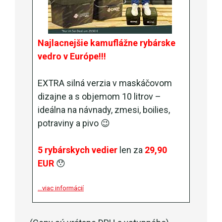
Najlacnejšie kamuflážne rybárske
vedro v Európe!!!
EXTRA silná verzia v maskáčovom
dizajne a s objemom 10 litrov –
ideálna na návnady, zmesi, boilies,
potraviny a pivo 😉
5 rybárskych vedier
len za
29,90
EUR
😯
…viac informácií