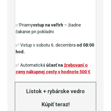
✅Priamy
vstup na veľtrh
– žiadne
čakanie pri pokladni
✅ Vstup v sobotu 6. decembra
od 08:00
hod.
✅ Automatická
účasť na
žrebovaní o
ceny nákupnej cesty v hodnote 500 €
Lístok + rybárske vedro
Kúpiť teraz!