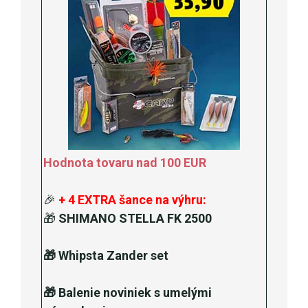
Hodnota tovaru nad 100 EUR
🎉
+ 4 EXTRA šance na výhru:
🎁
SHIMANO STELLA FK 2500
🎁
Whipsta Zander set
🎁
Balenie noviniek s umelými